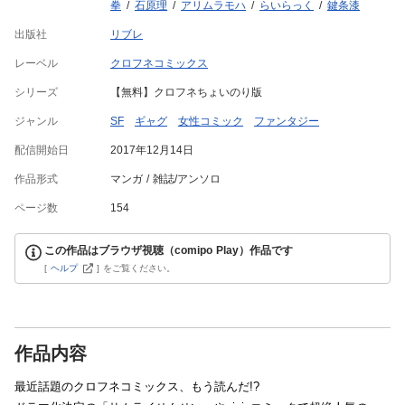
拳
石原理
アリムラモハ
らいらっく
鍵条漆
出版社
リブレ
レーベル
クロフネコミックス
シリーズ
【無料】クロフネちょいのり版
ジャンル
SF
ギャグ
女性コミック
ファンタジー
配信開始日
2017年12月14日
作品形式
マンガ
雑誌/アンソロ
ページ数
154
この作品はブラウザ視聴（comipo Play）作品です
[
ヘルプ
]
をご覧ください。
作品内容
最近話題のクロフネコミックス、もう読んだ!?