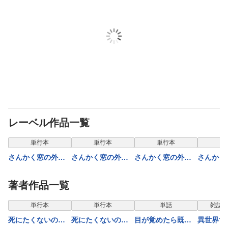
レーベル作品一覧
単行本
単行本
単行本
単
さんかく窓の外側
さんかく窓の外側
さんかく窓の外側
さんかく
は夜 2
は夜 1
は夜 3
は夜 8
著者作品一覧
表示制限中
表示制限中
表示制限中
表示
単行本
単行本
単話
雑誌/
死にたくないので
死にたくないので
目が覚めたら既婚
異世界で