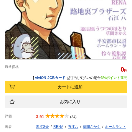
通常価格
0
円
[
viviON JCBカード
]
でお支払いの場合
3%ポイント還元
カートに追加
お気に入り
評価
3.91
(34)
著者
黒江S介
RENA
石江八
草間さかえ
ホームラン・