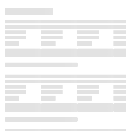
英雄様を育てる事
英雄様を育てる事
者でした。
に寵愛さ
にします 2【電子
にします 1【電子
BLアン
限定かきおろし
限定かきおろし
付】
付】