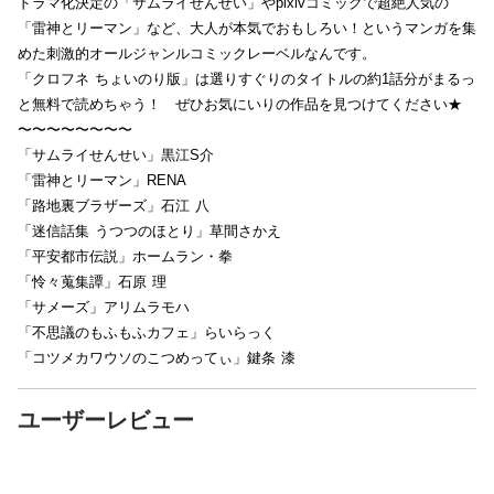
ドラマ化決定の「サムライせんせい」やpixivコミックで超絶人気の
「雷神とリーマン」など、大人が本気でおもしろい！というマンガを集
めた刺激的オールジャンルコミックレーベルなんです。
「クロフネ ちょいのり版」は選りすぐりのタイトルの約1話分がまるっ
と無料で読めちゃう！ ぜひお気にいりの作品を見つけてください★
〜〜〜〜〜〜〜〜
「サムライせんせい」黒江S介
「雷神とリーマン」RENA
「路地裏ブラザーズ」石江 八
「迷信話集 うつつのほとり」草間さかえ
「平安都市伝説」ホームラン・拳
「怜々蒐集譚」石原 理
「サメーズ」アリムラモハ
「不思議のもふもふカフェ」らいらっく
「コツメカワウソのこつめってぃ」鍵条 漆
ユーザーレビュー