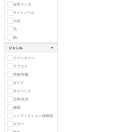
女性マンガ
ライトノベル
小説
TL
BL
ジャンル
ファンタジー
ラブコメ
学校/学園
ギャグ
サスペンス
日常/生活
格闘
ノンフィクション/体験談
ホラー