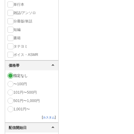
単行本
雑誌/アンソロ
分冊版/単話
短編
書籍
タテヨミ
ボイス・ASMR
価格帯
指定なし
〜100円
101円〜500円
501円〜1,000円
1,001円〜
[
]
カスタム
配信開始日