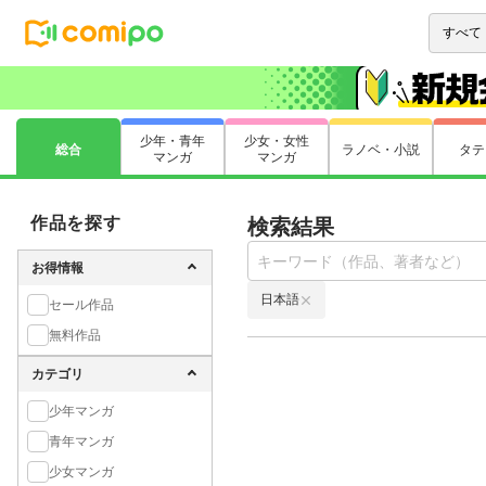
少年・青年
少女・女性
総合
ラノベ・小説
タテ
マンガ
マンガ
作品を探す
検索結果
お得情報
日本語
セール作品
無料作品
カテゴリ
少年マンガ
青年マンガ
少女マンガ