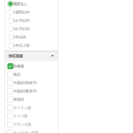
指定なし
1週間以内
1か月以内
3か月以内
1年以内
1年以上前
対応言語
日本語
英語
中国語(簡体字)
中国語(繁体字)
韓国語
スペイン語
ドイツ語
フランス語
インドネシア語