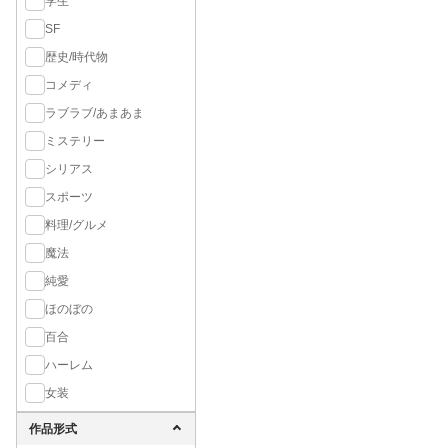
学生
SF
歴史/時代物
コメディ
ラブラブ/あまあま
ミステリー
シリアス
スポーツ
料理/グルメ
魔法
純愛
ほのぼの
百合
ハーレム
女装
作品形式