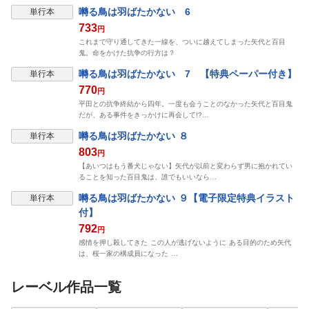
表示制限中
囀る鳥は羽ばたかない 6
単行本
733
円
これまで守り通してきた一線を、ついに越えてしまった矢代と百目
鬼。命をかけた抗争の行方は？
表示制限中
囀る鳥は羽ばたかない 7 【特典ペーパー付き】
単行本
770
円
平田との抗争終結から四年。一度も会うことのなかった矢代と百目鬼
だが、ある事件をきっかけに再会して!?…
表示制限中
囀る鳥は羽ばたかない ８
単行本
803
円
【あいつはもう番犬じゃない】矢代が以前と変わらず男に抱かれてい
ることを知った百目鬼は、誰でもいいなら…
表示制限中
囀る鳥は羽ばたかない ９【電子限定特典イラスト
単行本
付】
792
円
感情を押し殺してきた この人が逃げないように ある目的のため矢代
は、桜一家の構成員になった …
レーベル作品一覧
表示制限中
表示制限中
表示制限中
表示