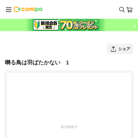
シェア
囀る鳥は羽ばたかない 1
表示制限中