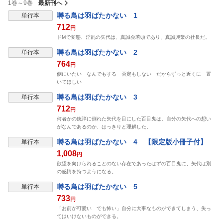
1巻～9巻
最新刊へ
表示制限中
囀る鳥は羽ばたかない 1
単行本
712
円
ドMで変態、淫乱の矢代は、真誠会若頭であり、真誠興業の社長だ。
表示制限中
囀る鳥は羽ばたかない 2
単行本
764
円
側にいたい なんでもする 否定もしない だからずっと近くに 置
いてほしい
表示制限中
囀る鳥は羽ばたかない 3
単行本
712
円
何者かの銃弾に倒れた矢代を目にした百目鬼は、自分の矢代への想い
がなんであるのか、はっきりと理解した。
表示制限中
囀る鳥は羽ばたかない 4 【限定版小冊子付】
単行本
1,008
円
欲望を向けられることのない存在であったはずの百目鬼に、矢代は別
の感情を持つようになる。
表示制限中
囀る鳥は羽ばたかない 5
単行本
733
円
「お前が可愛い でも怖い」自分に大事なものができてしまう、失っ
てはいけないものができる。