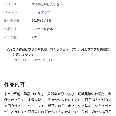
シリーズ
囀る鳥は羽ばたかない
ジャンル
ボーイズラブ
配信開始日
2015年6月3日
作品形式
マンガ
単行本
ページ数
220
この作品はブラウザ視聴（コミックビューア）、およびアプリ視聴に
対応しています
[
コミックビューアについて
]
作品内容
ドMで変態、淫乱の矢代は、真誠会若頭であり、真誠興業の社長だ。金
儲けが上手で、本音を決して見せない矢代のもとに、百目鬼力が付き人
兼用心棒としてやってくる。部下には手を出さないと決めていた矢代だ
が、どうしてか百目鬼には惹かれるものがあった。矢代に誘われる百目