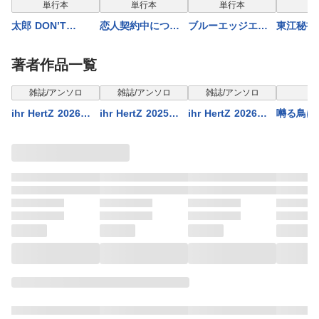
単行本
単行本
単行本
単
太郎 DON’T
恋人契約中につき
ブルーエッジエン
東江秘書
ESCAPE！【特典
更新！
ゲージ【コミック
とには
ペーパー付】
ス版】
著者作品一覧
表示制限中
表示制限中
表示制限中
表示
雑誌/アンソロ
雑誌/アンソロ
雑誌/アンソロ
単
ihr HertZ 2026年7
ihr HertZ 2025年9
ihr HertZ 2026年3
囀る鳥は
月号
月号
月号
ない 5