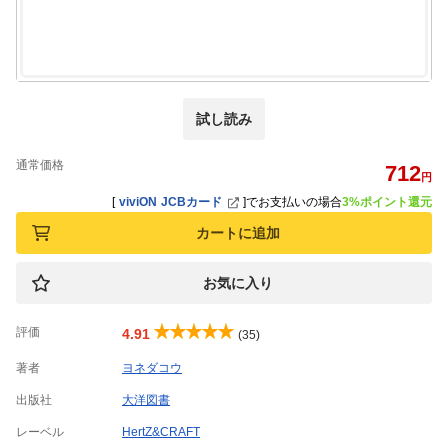
試し読み
通常価格
712
円
[
viviON JCBカード
]
でお支払いの場合
3%ポイント還元
カートに追加
お気に入り
評価
4.91
(35)
著者
ヨネダコウ
出版社
大洋図書
レーベル
HertZ&CRAFT