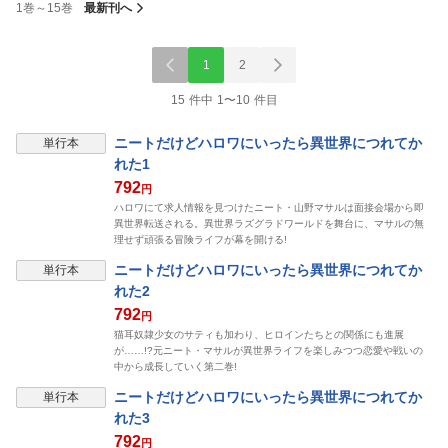
1巻～15巻
最新刊へ
1
2
15 件中 1〜10 件目
ニートだけどハロワにいったら異世界につれてか
単行本
れた1
792
円
ハロワにて求人情報を見つけたニート・山野マサルは面接会場から即
異世界転送される。異世界ラズグラドワールドを舞台に、マサルの無
理せず頑張る冒険ライフが幕を開ける!
ニートだけどハロワにいったら異世界につれてか
単行本
れた2
792
円
猫耳奴隷少女のサティも加わり、ヒロインたちとの関係にも進展
が……!?元ニート・マサルが異世界ライフを楽しみつつ恋愛や戦いの
中から成長していく第二巻!
ニートだけどハロワにいったら異世界につれてか
単行本
れた3
792
円