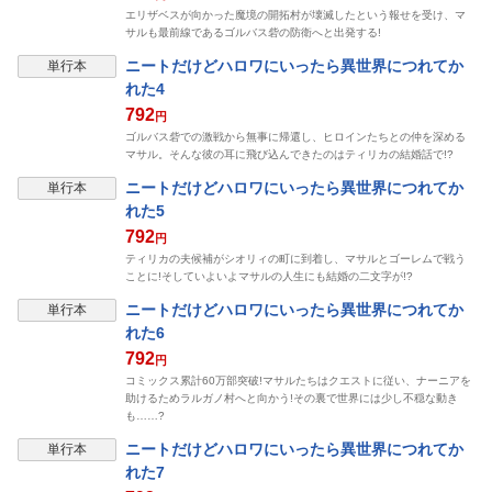
エリザベスが向かった魔境の開拓村が壊滅したという報せを受け、マ
サルも最前線であるゴルバス砦の防衛へと出発する!
ニートだけどハロワにいったら異世界につれてか
単行本
れた4
792
円
ゴルバス砦での激戦から無事に帰還し、ヒロインたちとの仲を深める
マサル。そんな彼の耳に飛び込んできたのはティリカの結婚話で!?
ニートだけどハロワにいったら異世界につれてか
単行本
れた5
792
円
ティリカの夫候補がシオリィの町に到着し、マサルとゴーレムで戦う
ことに!そしていよいよマサルの人生にも結婚の二文字が!?
ニートだけどハロワにいったら異世界につれてか
単行本
れた6
792
円
コミックス累計60万部突破!マサルたちはクエストに従い、ナーニアを
助けるためラルガノ村へと向かう!その裏で世界には少し不穏な動き
も……?
ニートだけどハロワにいったら異世界につれてか
単行本
れた7