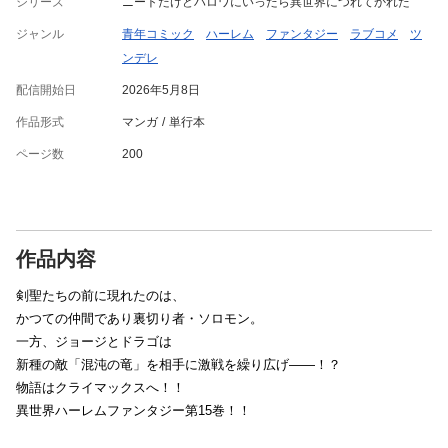
シリーズ
ニートだけどハロワにいったら異世界につれてかれた
ジャンル
青年コミック
ハーレム
ファンタジー
ラブコメ
ツ
ンデレ
配信開始日
2026年5月8日
作品形式
マンガ
単行本
ページ数
200
作品内容
剣聖たちの前に現れたのは、
かつての仲間であり裏切り者・ソロモン。
一方、ジョージとドラゴは
新種の敵「混沌の竜」を相手に激戦を繰り広げ――！？
物語はクライマックスへ！！
異世界ハーレムファンタジー第15巻！！