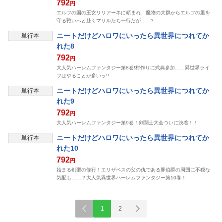
792
円
エルフの国の王女リリアーネに頼まれ、魔物の大群からエルフの里を
守る戦いへと赴くマサルたち一行だが……?
ニートだけどハロワにいったら異世界につれてか
単行本
れた8
792
円
大人気ハーレムファンタジー第8巻!村作りに式典参加……異世界ライ
フはやることが多いッ!!
ニートだけどハロワにいったら異世界につれてか
単行本
れた9
792
円
大人気ハーレムファンタジー第9巻！剣闘士大会ついに決着！！
ニートだけどハロワにいったら異世界につれてか
単行本
れた10
792
円
始まる剣聖の修行！エリザベスの父の仇である豚伯爵の周囲に不穏な
気配も……？大人気異世界ハーレムファンタジー第10巻！
1
2