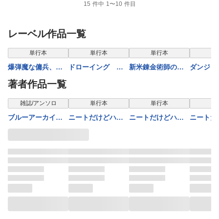
15 件中 1〜10 件目
レーベル作品一覧
単行本
単行本
単行本
単
爆弾魔な傭兵、同
ドローイング 最
新米錬金術師の店
ダンジョ
時召喚された最強
強漫画家はお絵描
舗経営9
の元勇者
著者作品一覧
チート共を片っ端
きスキルで異世界
COMIC8
から消し飛ばす3
無双する！19
雑誌/アンソロ
単行本
単行本
単
ブルーアーカイブ
ニートだけどハロ
ニートだけどハロ
ニートだ
電撃コミックアン
ワにいったら異世
ワにいったら異世
ワにいっ
ソロジー
界につれてかれた
界につれてかれた3
界につれ
14