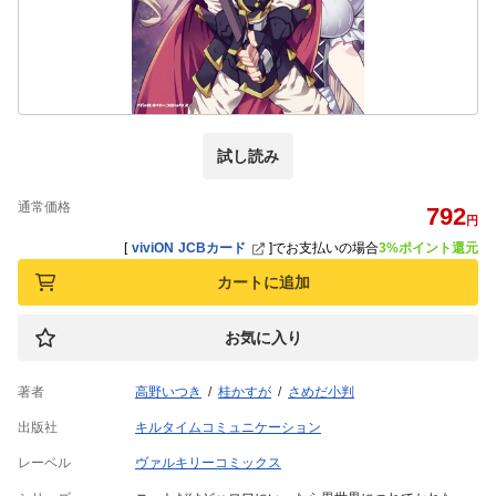
試し読み
通常価格
792
円
[
viviON JCBカード
]
でお支払いの場合
3%ポイント還元
カートに追加
お気に入り
著者
高野いつき
桂かすが
さめだ小判
出版社
キルタイムコミュニケーション
レーベル
ヴァルキリーコミックス