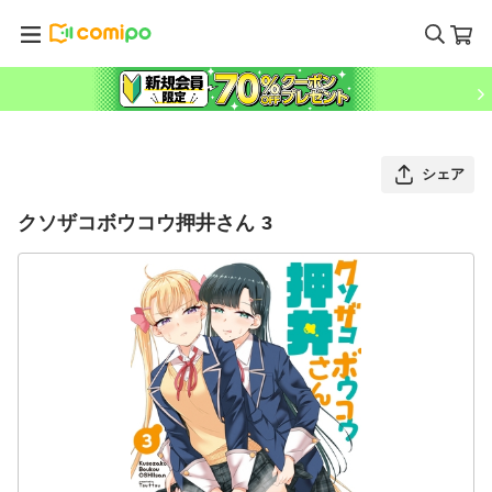
シェア
クソザコボウコウ押井さん 3