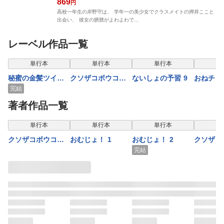
869
円
高校一年生の岸野守は、 学年一の美少女でクラスメイトの押井ここと
出会い、 彼女の膀胱がよわよわで…
レーベル作品一覧
表示
単行本
単行本
単行本
秘蜜の金髪ツイン
クソザコボウコウ
ないしょの予習 9
おねチャ
テール 3
押井さん 2
版】 第5
完結
著者作品一覧
単行本
単行本
単行本
単
クソザコボウコウ
おむじょ！ 1
おむじょ！ 2
クソザコ
押井さん 2
押井さん 
完結