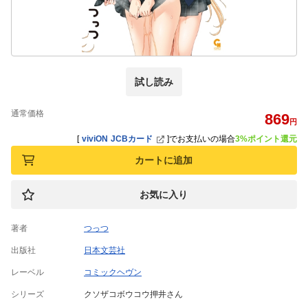
試し読み
通常価格
869
円
[
viviON JCBカード
]
でお支払いの場合
3%ポイント還元
カートに追加
お気に入り
著者
つっつ
出版社
日本文芸社
レーベル
コミックヘヴン
シリーズ
クソザコボウコウ押井さん