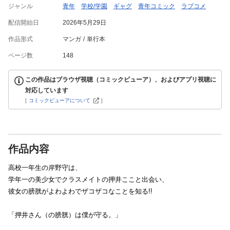
ジャンル
青年
学校/学園
ギャグ
青年コミック
ラブコメ
配信開始日
2026年5月29日
作品形式
マンガ
単行本
ページ数
148
この作品はブラウザ視聴（コミックビューア）、およびアプリ視聴に
対応しています
[
コミックビューアについて
]
作品内容
高校一年生の岸野守は、
学年一の美少女でクラスメイトの押井ここと出会い、
彼女の膀胱がよわよわでザコザコなことを知る!!
「押井さん（の膀胱）は僕が守る。」