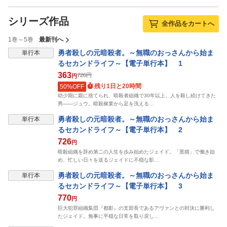
シリーズ作品
全作品をカートへ
1巻～5巻
最新刊へ
勇者殺しの元暗殺者。～無職のおっさんから始ま
単行本
るセカンドライフ～【電子単行本】 1
363
726
円
円
残り1日と20時間
50%OFF
幼少期に親に捨てられ、暗殺者組織で30年以上、人を殺し続けてきた
男――ジュウ。暗殺稼業から足を洗える…
勇者殺しの元暗殺者。～無職のおっさんから始ま
単行本
るセカンドライフ～【電子単行本】 2
726
円
暗殺組織を辞め第二の人生を歩み始めたジェイド。「黒猫」で働き始
め、忙しい日々を送るジェイドに不穏な影…
勇者殺しの元暗殺者。～無職のおっさんから始ま
単行本
るセカンドライフ～【電子単行本】 3
770
円
巨大犯罪組織集団『都影』の支部長であるアヴァンとの対決に勝利し
たジェイド。無事に平穏な日常を取り戻し…