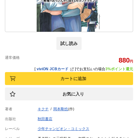
試し読み
通常価格
880
円
[
viviON JCBカード
]
でお支払いの場合
3%ポイント還元
カートに追加
お気に入り
著者
キクチ
岡本剛也
(作)
出版社
秋田書店
レーベル
少年チャンピオン・コミックス