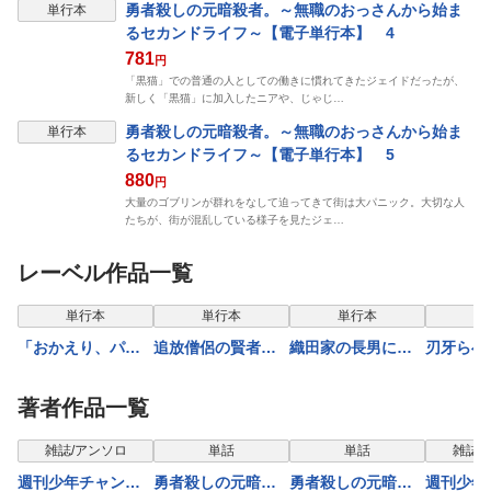
勇者殺しの元暗殺者。～無職のおっさんから始ま
単行本
るセカンドライフ～【電子単行本】 4
781
円
「黒猫」での普通の人としての働きに慣れてきたジェイドだったが、
新しく「黒猫」に加入したニアや、じゃじ…
勇者殺しの元暗殺者。～無職のおっさんから始ま
単行本
るセカンドライフ～【電子単行本】 5
880
円
大量のゴブリンが群れをなして迫ってきて街は大パニック。大切な人
たちが、街が混乱している様子を見たジェ…
レーベル作品一覧
単行本
単行本
単行本
単
「おかえり、パ
追放僧侶の賢者タ
織田家の長男に生
刃牙らへ
パ」【電子単行
イム 2
まれました～戦国
本】 6
時代に転生したけ
著者作品一覧
ど、死にたくない
ので改革を起こし
雑誌/アンソロ
単話
単話
雑誌/
ます～ 12
週刊少年チャンピ
勇者殺しの元暗殺
勇者殺しの元暗殺
週刊少年