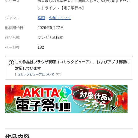
シリーズ
勇者殺しの元暗殺者。～無職のおっさんから始まるセカ
ンドライフ～【電子単行本】
ジャンル
格闘
少年コミック
配信開始日
2026年5月27日
作品形式
マンガ
単行本
ページ数
182
この作品はブラウザ視聴（コミックビューア）、およびアプリ視聴に
対応しています
[
コミックビューアについて
]
作品内容