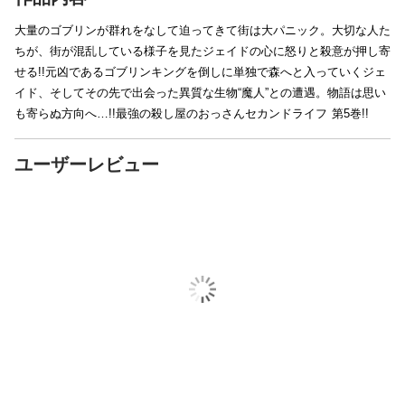
大量のゴブリンが群れをなして迫ってきて街は大パニック。大切な人た
ちが、街が混乱している様子を見たジェイドの心に怒りと殺意が押し寄
せる!!元凶であるゴブリンキングを倒しに単独で森へと入っていくジェ
イド、そしてその先で出会った異質な生物“魔人”との遭遇。物語は思い
も寄らぬ方向へ…!!最強の殺し屋のおっさんセカンドライフ 第5巻!!
ユーザーレビュー