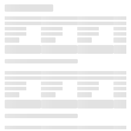
オン2026年36+37
者。～無職のおっ
者。～無職のおっ
オン202
号
さんから始まるセ
さんから始まるセ
カンドライフ～(話
カンドライフ～(話
売り) #30
売り) #31