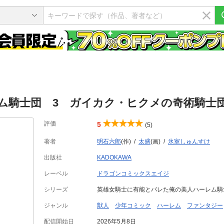
ム騎士団 3 ガイカク・ヒクメの奇術騎士
評価
5
(5)
著者
明石六郎
(作)
太盛
(画)
氷室しゅんすけ
出版社
KADOKAWA
レーベル
ドラゴンコミックスエイジ
シリーズ
英雄女騎士に有能とバレた俺の美人ハーレム騎
ジャンル
獣人
少年コミック
ハーレム
ファンタジー
配信開始日
2026年5月8日