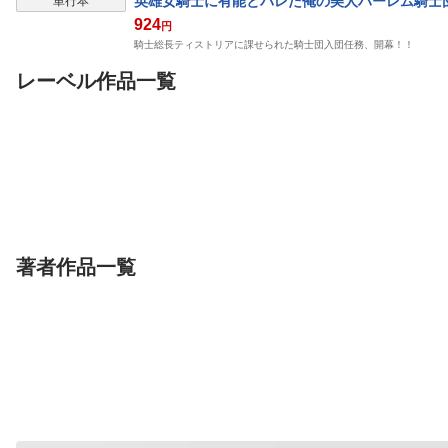
英雄女騎士に有能とバレた俺の美人ハーレム騎士
単行本
924
円
騎士総長ティストリアに課せられた騎士団入団任務、開幕！！
レーベル作品一覧
単行本
単行本
単行本
乙女ゲー世界はモブに
不純な彼女達は懺悔し
王子様の友達 
厳しい世界です【共和
ない 5
国編】 ０２
KADOKAWA
KADOKAWA
KADOKAWA
三嶋与夢
行々狸
他
ポロロッカ
すけろく
完結
著者作品一覧
単行本
単行本
書籍
はにとらっ！ 召喚勇者
捨てられ王子が最前線
種付けおじさん
をハメるハニートラッ
で敵国の兵士を治療し
2
プ包囲網 6
KADOKAWA
たら実は第七皇女だっ
KADOKAWA
マイクロマガジン
宮社惣恭
けてる
他
ひびぽん
ナガワヒイロ
他
星野林
氷室しゅ
た件 1