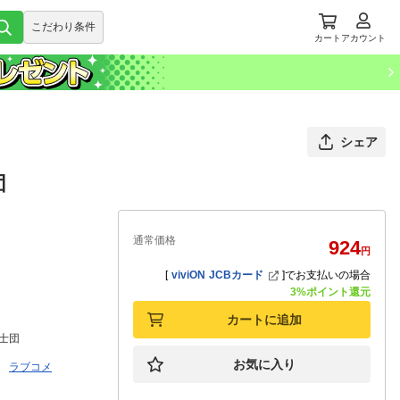
こだわり条件
カート
アカウント
シェア
団
通常価格
924
円
[
viviON JCBカード
]
でお支払いの場合
3%ポイント還元
カートに追加
士団
お気に入り
ラブコメ