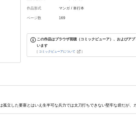
作品形式
マンガ
単行本
ページ数
169
この作品はブラウザ視聴（コミックビューア）、およびアプ
います
[
コミックビューアについて
]
は孤立した要塞とはいえ生半可な兵力では太刀打ちできない堅牢な砦だが、