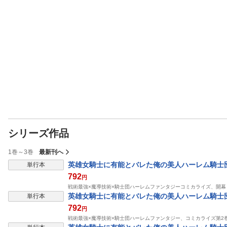
シリーズ作品
1巻～3巻
最新刊へ
英雄女騎士に有能とバレた俺の美人ハーレム騎士
単行本
792
円
戦術最強×魔導技術×騎士団ハーレムファンタジーコミカライズ、開幕
英雄女騎士に有能とバレた俺の美人ハーレム騎士
単行本
792
円
戦術最強×魔導技術×騎士団ハーレムファンタジー、コミカライズ第2