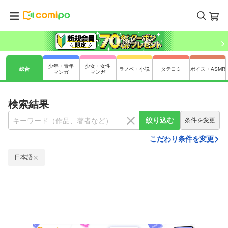
少年・青年
少女・女性
総合
ラノベ・小説
タテヨミ
ボイス・ASMR
マンガ
マンガ
検索結果
絞り込む
条件を変更
こだわり条件を変更
日本語