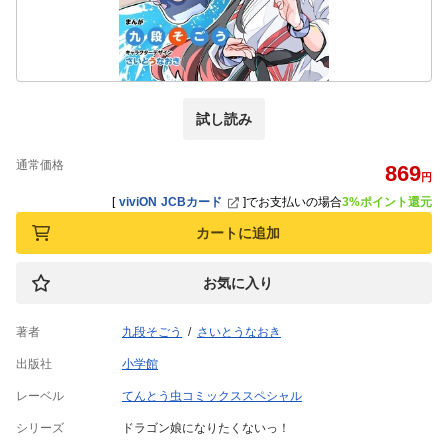
試し読み
通常価格
869
円
[
viviON JCBカード
]
でお支払いの場合
3%ポイント還元
カートに追加
お気に入り
著者
九段そごう
さいとうなおき
出版社
小学館
レーベル
てんとう虫コミックススペシャル
シリーズ
ドラゴン娘になりたくないっ！