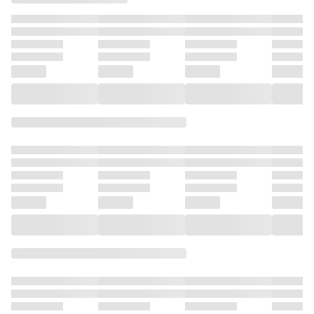
ます（１
固定の世
と仲間だ
長！