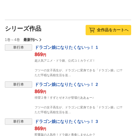
シリーズ作品
全作品をカートへ
1巻～4巻
最新刊へ
ドラゴン娘になりたくないっ！ 1
単行本
869
円
超人気アニメ・ドラ娘、公式コミカライズ！
フツーの女子高生が、ドラゴンに変身できる「ドラゴン娘」に!?
ただ平穏な高校生活を送…
ドラゴン娘になりたくないっ！ 2
単行本
869
円
待望２巻！すずとゼオスが登場だああぁー♪
フツーの女子高生が、ドラゴンに変身できる「ドラゴン娘」に!?
ただ平穏な高校生活を送…
ドラゴン娘になりたくないっ！ 3
単行本
869
円
即重版の人気作！ドラ娘と青春しませんか？