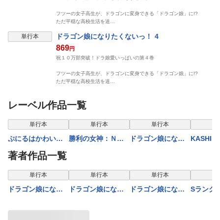
フツーの女子高生が、ドラゴンに変身できる「ドラゴン娘」に!?
ただ平穏な高校生活を送…
ドラゴン娘になりたくないっ！ 4
単行本
869
円
祝１０万部突破！ドラ娘愛いっぱいの第４巻
フツーの女子高生が、ドラゴンに変身できる「ドラゴン娘」に!?
ただ平穏な高校生活を送…
レーベル作品一覧
単行本
単行本
単行本
単
ぷにるはかわいい
勝利の女神：ＮＩ
ドラゴン娘になり
KASHI B
スライム 11
ＫＫＥ すいーと
たくないっ！ 4
著者作品一覧
えんかうんと 5
単行本
単行本
単行本
単
ドラゴン娘になり
ドラゴン娘になり
ドラゴン娘になり
Sランク
たくないっ！ 4
たくないっ！ 1
たくないっ！ 2
クビにな
世界樹と