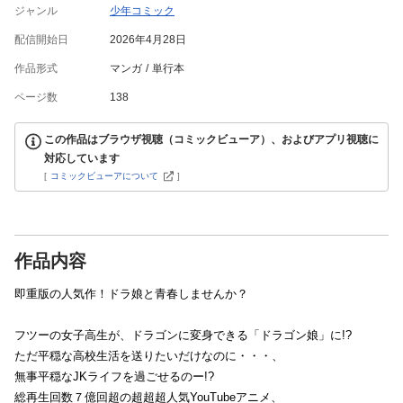
ジャンル
少年コミック
配信開始日
2026年4月28日
作品形式
マンガ
単行本
ページ数
138
この作品はブラウザ視聴（コミックビューア）、およびアプリ視聴に
対応しています
[
コミックビューアについて
]
作品内容
即重版の人気作！ドラ娘と青春しませんか？
フツーの女子高生が、ドラゴンに変身できる「ドラゴン娘」に!?
ただ平穏な高校生活を送りたいだけなのに・・・、
無事平穏なJKライフを過ごせるのー!?
総再生回数７億回超の超超超人気YouTubeアニメ、