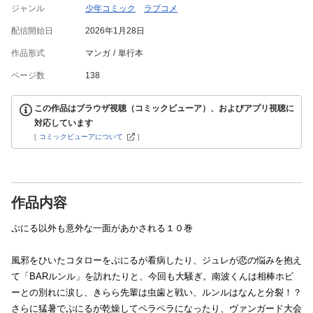
ジャンル
少年コミック
ラブコメ
配信開始日
2026年1月28日
作品形式
マンガ
単行本
ページ数
138
この作品はブラウザ視聴（コミックビューア）、およびアプリ視聴に
対応しています
[
コミックビューアについて
]
作品内容
ぷにる以外も意外な一面があかされる１０巻
風邪をひいたコタローをぷにるが看病したり、ジュレが恋の悩みを抱え
て「BARルンル」を訪れたりと、今回も大騒ぎ。南波くんは相棒ホビ
ーとの別れに涙し、きらら先輩は虫歯と戦い、ルンルはなんと分裂！？
さらに猛暑でぷにるが乾燥してペラペラになったり、ヴァンガード大会