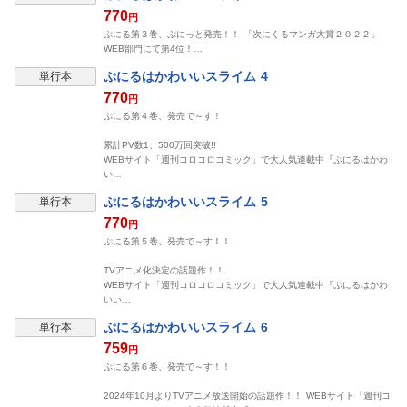
770
円
ぷにる第３巻、ぷにっと発売！！ 「次にくるマンガ大賞２０２２」
WEB部門にて第4位！…
ぷにるはかわいいスライム 4
単行本
770
円
ぷにる第４巻、発売で～す！
累計PV数1、500万回突破!!
WEBサイト「週刊コロコロコミック」で大人気連載中『ぷにるはかわ
い…
ぷにるはかわいいスライム 5
単行本
770
円
ぷにる第５巻、発売で～す！！
TVアニメ化決定の話題作！！
WEBサイト「週刊コロコロコミック」で大人気連載中『ぷにるはかわ
いい…
ぷにるはかわいいスライム 6
単行本
759
円
ぷにる第６巻、発売で～す！！
2024年10月よりTVアニメ放送開始の話題作！！ WEBサイト「週刊コ