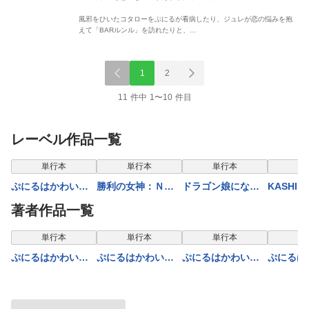
風邪をひいたコタローをぷにるが看病したり、ジュレが恋の悩みを抱
えて「BARルンル」を訪れたりと、…
1
2
11 件中 1〜10 件目
レーベル作品一覧
単行本
単行本
単行本
単
ぷにるはかわいい
勝利の女神：ＮＩ
ドラゴン娘になり
KASHI B
スライム 11
ＫＫＥ すいーと
たくないっ！ 4
著者作品一覧
えんかうんと 5
単行本
単行本
単行本
単
ぷにるはかわいい
ぷにるはかわいい
ぷにるはかわいい
ぷにるは
スライム 11
スライム 9
スライム【電子版
スライム
限定特典つき】 1
限定特典