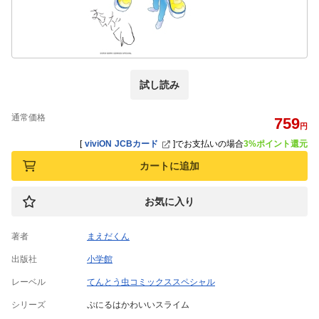
試し読み
通常価格
759
円
[
viviON JCBカード
]
でお支払いの場合
3%ポイント還元
カートに追加
お気に入り
著者
まえだくん
出版社
小学館
レーベル
てんとう虫コミックススペシャル
シリーズ
ぷにるはかわいいスライム