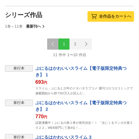
シリーズ作品
全作品をカートへ
1巻～11巻
最新刊へ
1
2
11 件中 1〜10 件目
ぷにるはかわいいスライム【電子版限定特典つ
単行本
き】 1
693
円
スライム・ぷにると少年のドタバタラブコメ 週刊コロコロコミックで
連載開始から秒で60万人が読んだ…
ぷにるはかわいいスライム【電子版限定特典つ
単行本
き】 2
770
円
話題沸騰中！ぷにるの第２巻が発売決定！！ 「次にくるマンガ大賞２
０２２」WEB部門にて第4位！…
ぷにるはかわいいスライム 3
単行本