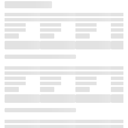
友達が近すぎる
イケメン男子高校
百合アンソロジー
for COM
堕ち【ヤンデレ
～（ブレ
１
生を助けたら女子
01
化】してません
庫）３
高の王子様だった
か？（ブレイブ文
件１
庫）３