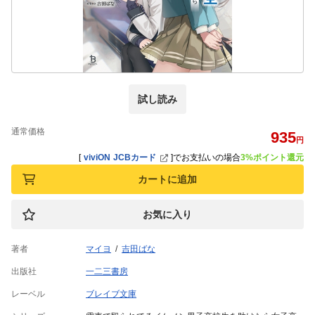
試し読み
通常価格
935
円
[
viviON JCBカード
]
でお支払いの場合
3%ポイント還元
カートに追加
お気に入り
著者
マイヨ
吉田ばな
出版社
一二三書房
レーベル
ブレイブ文庫