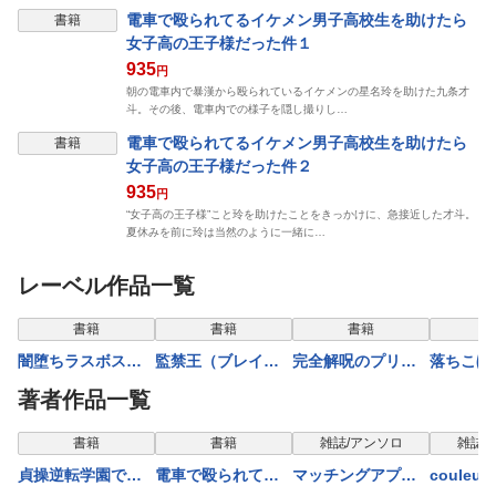
電車で殴られてるイケメン男子高校生を助けたら
書籍
女子高の王子様だった件１
935
円
朝の電車内で暴漢から殴られているイケメンの星名玲を助けた九条才
斗。その後、電車内での様子を隠し撮りし…
電車で殴られてるイケメン男子高校生を助けたら
書籍
女子高の王子様だった件２
935
円
“女子高の王子様”こと玲を助けたことをきっかけに、急接近した才斗。
夏休みを前に玲は当然のように一緒に…
レーベル作品一覧
書籍
書籍
書籍
闇堕ちラスボス令
監禁王（ブレイブ
完全解呪のプリー
落ちこぼ
嬢の幼馴染に転生
文庫）９
スト２
の調教無
著者作品一覧
した。俺が死んだ
スメイト
らバッドエンド確
嬢たちを
書籍
書籍
雑誌/アンソロ
雑誌/
定なので最強にな
て、学院
貞操逆転学園で男
電車で殴られてる
マッチングアプリ
couleur 
ったけど、もう闇
雄へと成