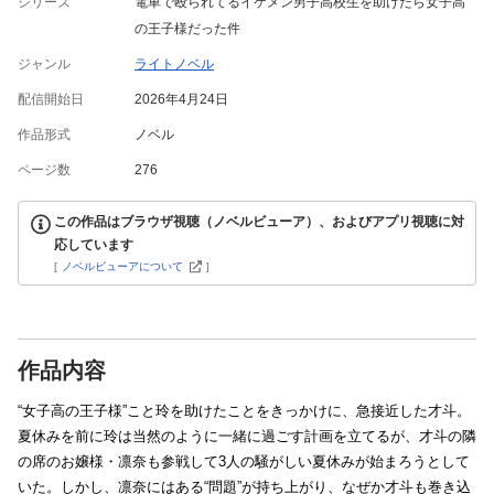
シリーズ
電車で殴られてるイケメン男子高校生を助けたら女子高
の王子様だった件
ジャンル
ライトノベル
配信開始日
2026年4月24日
作品形式
ノベル
ページ数
276
この作品はブラウザ視聴（ノベルビューア）、およびアプリ視聴に対
応しています
[
ノベルビューアについて
]
作品内容
“女子高の王子様”こと玲を助けたことをきっかけに、急接近した才斗。
夏休みを前に玲は当然のように一緒に過ごす計画を立てるが、才斗の隣
の席のお嬢様・凛奈も参戦して3人の騒がしい夏休みが始まろうとして
いた。しかし、凛奈にはある“問題”が持ち上がり、なぜか才斗も巻き込