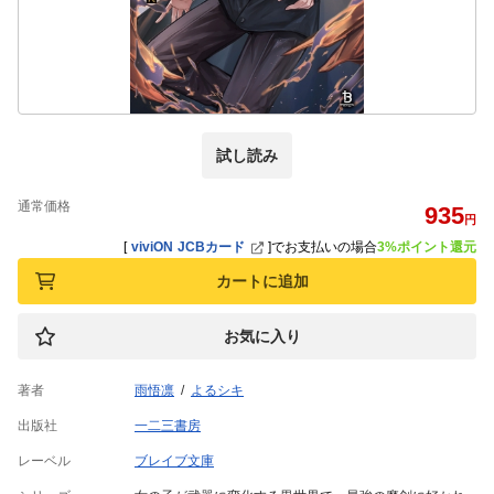
試し読み
通常価格
935
円
[
viviON JCBカード
]
でお支払いの場合
3%ポイント還元
カートに追加
お気に入り
著者
雨悟凛
よるシキ
出版社
一二三書房
レーベル
ブレイブ文庫