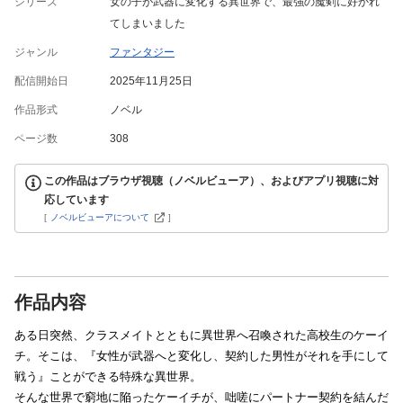
シリーズ
女の子が武器に変化する異世界で、最強の魔剣に好かれ
てしまいました
ジャンル
ファンタジー
配信開始日
2025年11月25日
作品形式
ノベル
ページ数
308
この作品はブラウザ視聴（ノベルビューア）、およびアプリ視聴に対
応しています
[
ノベルビューアについて
]
作品内容
ある日突然、クラスメイトとともに異世界へ召喚された高校生のケーイ
チ。そこは、『女性が武器へと変化し、契約した男性がそれを手にして
戦う』ことができる特殊な異世界。
そんな世界で窮地に陥ったケーイチが、咄嗟にパートナー契約を結んだ