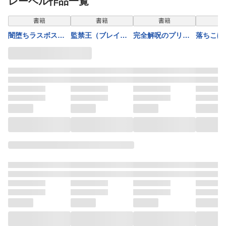
レーベル作品一覧
書籍
書籍
書籍
闇堕ちラスボス令
監禁王（ブレイブ
完全解呪のプリー
落ちこぼ
嬢の幼馴染に転生
文庫）９
スト２
の調教無
した。俺が死んだ
スメイト
らバッドエンド確
嬢たちを
定なので最強にな
て、学院
ったけど、もう闇
雄へと成
堕ち【ヤンデレ
～（ブレ
化】してません
庫）３
か？（ブレイブ文
庫）３