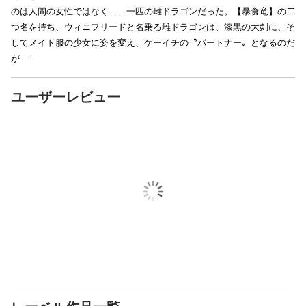
のは人間の女性ではなく……一匹の雌ドラゴンだった。【暴食竜】の二
つ名を持ち、ウィニフリードと名乗る雌ドラゴンは、漆黒の大剣に、そ
してメイド服の少女に姿を変え、ケーイチの〝パートナー〟となるのだ
が──
ユーザーレビュー