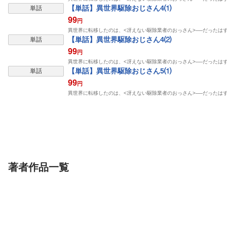
【単話】異世界駆除おじさん4⑴
単話
99
円
異世界に転移したのは、<冴えない駆除業者のおっさん>──だったは
【単話】異世界駆除おじさん4⑵
単話
99
円
異世界に転移したのは、<冴えない駆除業者のおっさん>──だったは
【単話】異世界駆除おじさん5⑴
単話
99
円
異世界に転移したのは、<冴えない駆除業者のおっさん>──だったは
著者作品一覧
単行本
単話
単行本
パリピ孔明（２６）
【単話】異世界駆除お
転生大聖女の異
じさん8⑴
んびり紀行 １
講談社
ラピッドブレインコミックス
ック
講談社