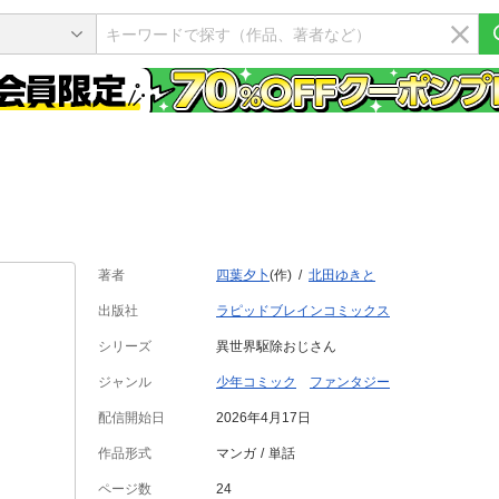
著者
四葉夕卜
(作)
北田ゆきと
出版社
ラピッドブレインコミックス
シリーズ
異世界駆除おじさん
ジャンル
少年コミック
ファンタジー
配信開始日
2026年4月17日
作品形式
マンガ
単話
ページ数
24