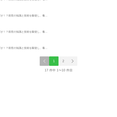
ずが！？前世の知識と技術を駆使し、毒…
ずが！？前世の知識と技術を駆使し、毒…
ずが！？前世の知識と技術を駆使し、毒…
1
2
17 件中 1〜10 件目
単話
単話
単行
世界の
【単話】異世界駆除お
没落令嬢のお気に召す
転生大聖女の
１巻パ
じさん8⑵
まま ～婚約破棄され
んびり紀行（
ラピッドブレインコミックス
たので宝石鑑定士とし
スクウェア・エニックス
講談社