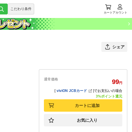
こだわり条件
カート
アカウント
シェア
通常価格
99
円
[
viviON JCBカード
]
でお支払いの場合
3%ポイント還元
カートに追加
お気に入り