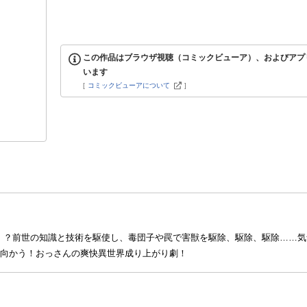
この作品はブラウザ視聴（コミックビューア）、およびアプ
います
[
コミックビューアについて
]
が！？前世の知識と技術を駆使し、毒団子や罠で害獣を駆除、駆除、駆除……
へ向かう！おっさんの爽快異世界成り上がり劇！