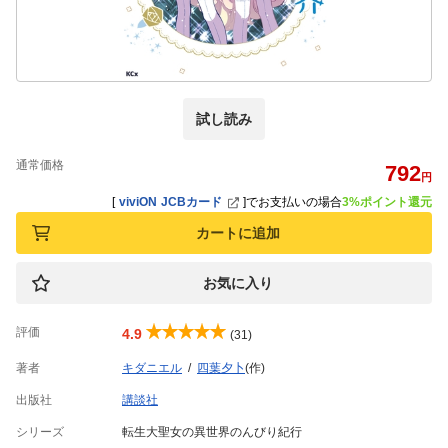
試し読み
通常価格
792
円
[
viviON JCBカード
]
でお支払いの場合
3%ポイント還元
カートに追加
お気に入り
評価
4.9
(31)
著者
キダニエル
四葉夕卜
(作)
出版社
講談社
シリーズ
転生大聖女の異世界のんびり紀行