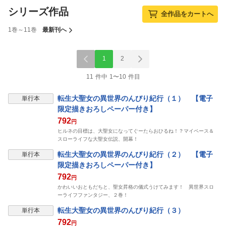
シリーズ作品
全作品をカートへ
1巻～11巻
最新刊へ
1
2
11 件中 1〜10 件目
転生大聖女の異世界のんびり紀行（１） 【電子
単行本
限定描きおろしペーパー付き】
792
円
ヒルネの目標は、大聖女になってぐーたらおひるね！？マイペース＆
スローライフな大聖女伝説、開幕！
転生大聖女の異世界のんびり紀行（２） 【電子
単行本
限定描きおろしペーパー付き】
792
円
かわいいおともだちと、聖女昇格の儀式うけてみます！ 異世界スロ
ーライフファンタジー、２巻！
転生大聖女の異世界のんびり紀行（３）
単行本
792
円