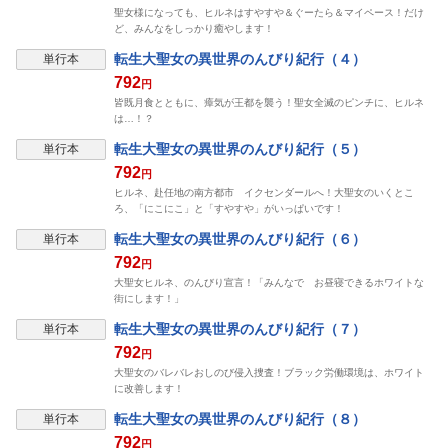
聖女様になっても、ヒルネはすやすや＆ぐーたら＆マイペース！だけ
ど、みんなをしっかり癒やします！
転生大聖女の異世界のんびり紀行（４）
単行本
792
円
皆既月食とともに、瘴気が王都を襲う！聖女全滅のピンチに、ヒルネ
は…！？
転生大聖女の異世界のんびり紀行（５）
単行本
792
円
ヒルネ、赴任地の南方都市 イクセンダールへ！大聖女のいくとこ
ろ、「にこにこ」と「すやすや」がいっぱいです！
転生大聖女の異世界のんびり紀行（６）
単行本
792
円
大聖女ヒルネ、のんびり宣言！「みんなで お昼寝できるホワイトな
街にします！」
転生大聖女の異世界のんびり紀行（７）
単行本
792
円
大聖女のバレバレおしのび侵入捜査！ブラック労働環境は、ホワイト
に改善します！
転生大聖女の異世界のんびり紀行（８）
単行本
792
円