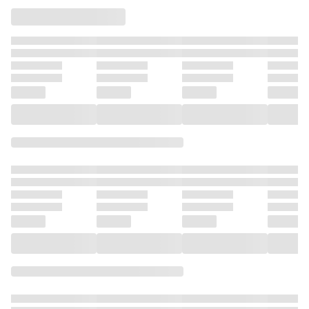
６）
除おじさん8⑴
除おじさん8⑵
召すまま
破棄され
石鑑定士
立します
ック）【
13