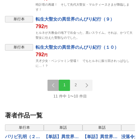
時計塔の再建！ そして先代大聖女・マルティーヌさまが降臨しま
す！
転生大聖女の異世界のんびり紀行（９）
単行本
792
円
ヒルネが大教会の地下で出会った、黒いスライム。それは、かつて大
聖女に仕えた聖獣なのでした。
転生大聖女の異世界のんびり紀行（１０）
単行本
792
円
天才少女・ベンジャミン登場！ でもヒルネに振り回されっぱなし
に…！？
1
2
11 件中 1〜10 件目
著者作品一覧
単行本
単話
単話
パリピ孔明（２
【単話】異世界駆
【単話】異世界駆
没落令嬢