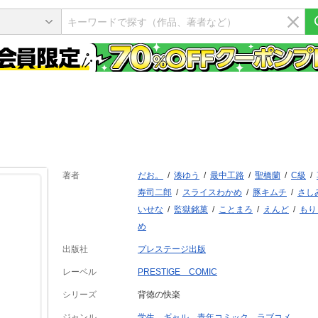
著者
だお。
湊ゆう
最中工路
聖橋蘭
C級
寿司二郎
スライスわかめ
豚キムチ
さし
いせな
監獄銘菓
ことまろ
えんど
もり
め
出版社
プレステージ出版
レーベル
PRESTIGE COMIC
シリーズ
背徳の快楽
ジャンル
学生
ギャル
青年コミック
ラブコメ