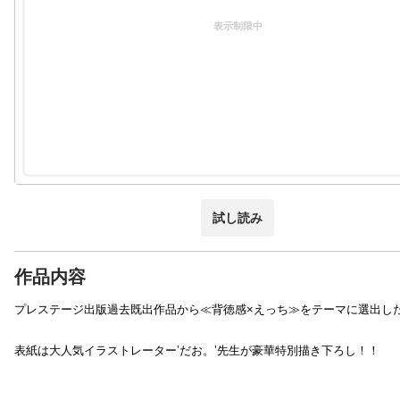
表示制限中
試し読み
作品内容
プレステージ出版過去既出作品から≪背徳感×えっち≫をテーマに選出した
表紙は大人気イラストレーター’だお。’先生が豪華特別描き下ろし！！