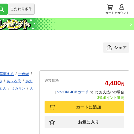
こだわり条件
カート
アカウント
シェア
草葉える
一色緑
通常価格
み
あ～る氏
あお
4,400
円
とん
ミカリン
ん
[
viviON JCBカード
]
でお支払いの場合
3%ポイント還元
カートに追加
お気に入り