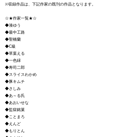
※収録作品は、下記作家の既刊の作品となります。
☆★作家一覧★☆
◆湊ゆう
◆最中工路
◆聖橋蘭
◆C級
◆草葉える
◆一色緑
◆寿司二郎
◆スライスわかめ
◆豚キムチ
◆さしみ
◆あ～る氏
◆あおいせな
◆監獄銘菓
◆ことまろ
◆えんど
◆もりとん