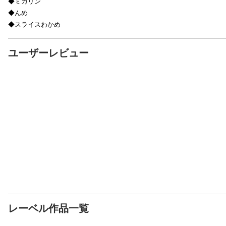
◆ミカリン
◆んめ
◆スライスわかめ
ユーザーレビュー
レーベル作品一覧
表示制限中
表示制限中
表示制限