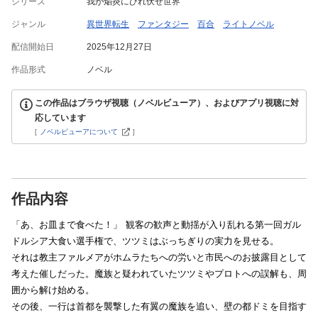
シリーズ
我が焔炎にひれ伏せ世界
ジャンル
異世界転生
ファンタジー
百合
ライトノベル
配信開始日
2025年12月27日
作品形式
ノベル
この作品はブラウザ視聴（ノベルビューア）、およびアプリ視聴に対
応しています
[
ノベルビューアについて
]
作品内容
「あ、お皿まで食べた！」 観客の歓声と動揺が入り乱れる第一回ガル
ドルシア大食い選手権で、ツツミはぶっちぎりの実力を見せる。
それは教主ファルメアがホムラたちへの労いと市民へのお披露目として
考えた催しだった。魔族と疑われていたツツミやプロトへの誤解も、周
囲から解け始める。
その後、一行は首都を襲撃した有翼の魔族を追い、壁の都ドミを目指す