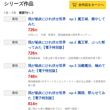
シリーズ作品
全作品をカートへ
1巻～5巻
最新刊へ
我が焔炎にひれ伏せ世界 ep.1 魔王城、燃やして
書籍
みた
726
円
12年ぶり「大賞」受賞作。最強爆焔娘の異世界コメディ！
我が焔炎にひれ伏せ世界 ep.2 魔王軍、ぶった斬
書籍
ってみた【電子特別版】
726
円
最強爆焔娘、今度は海で悪を焼却！ 話題沸騰の大賞受賞作第２幕！
我が焔炎にひれ伏せ世界 ep.3 治癒魔法、極めて
書籍
みた【電子特別版】
748
円
最強爆焔娘×天才マッドサイエンティスト＝混ぜるな危険！大賞受賞作
第３幕
我が焔炎にひれ伏せ世界 ep.4 隣国、黙らせてみ
書籍
た【電子特別版】
814
円
遠い星から来た機械少女プロト、物理で無双！