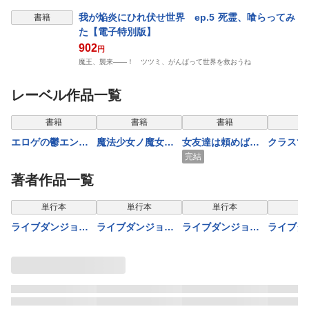
我が焔炎にひれ伏せ世界 ep.5 死霊、喰らってみ
書籍
た【電子特別版】
902
円
魔王、襲来――！ ツツミ、がんばって世界を救おうね
レーベル作品一覧
書籍
書籍
書籍
エロゲの鬱エンド
魔法少女ノ魔女裁
女友達は頼めば意
クラスで
からヒロイン達を
判
外とヤらせてくれ
可愛い女
完結
救済したら２【電
る８【電子特別
だちにな
著者作品一覧
子特別版】
版】
子版】10
単行本
単行本
単行本
単
ライブダンジョ
ライブダンジョ
ライブダンジョ
ライブダ
ン！ 16
ン！ 15
ン！ 4
ン！ 6