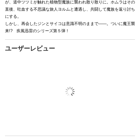
が、道中ツツミが触れた植物型魔族に襲われ散り散りに。ホムラはその
直後、吐血する不思議な旅人ヨルムと遭遇し、共闘して魔族を返り討ち
にする。
しかし、再会したジンとサイコは意識不明のままで――。ついに魔王襲
来!? 疾風迅雷のシリーズ第５弾！
ユーザーレビュー