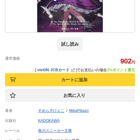
試し読み
通常価格
902
円
[
viviON JCBカード
]
でお支払いの場合
3%ポイント還元
カートに追加
お気に入り
著者
すめらぎひよこ
MikaPikazo
出版社
KADOKAWA
レーベル
角川スニーカー文庫