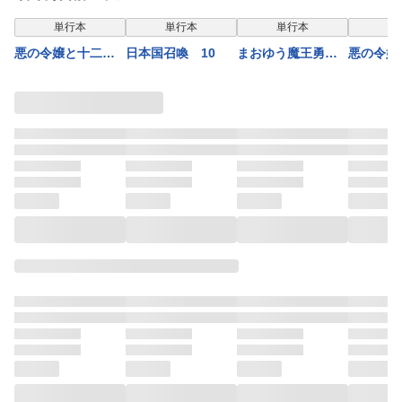
単行本
単行本
単行本
単
悪の令嬢と十二の
日本国召喚 10
まおゆう魔王勇
悪の令嬢
瞳 2 ～最強従者
者 「この我のも
瞳 1 
たちと伝説の悪
のとなれ、勇者
たちと伝
女、人生二度目の
よ」「断る！」(1)
女、人生
華麗なる無双録～
華麗なる