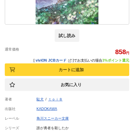
試し読み
通常価格
858
円
[
viviON JCBカード
]
でお支払いの場合
3%ポイント還元
カートに追加
お気に入り
著者
駄犬
ｔｏｉ８
出版社
KADOKAWA
レーベル
角川スニーカー文庫
シリーズ
誰が勇者を殺したか