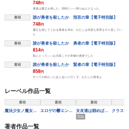
748
円
勇者は魔王を倒した。同時に――帰らぬ人となった。
誰が勇者を殺したか 預言の章【電子特別版】
書籍
748
円
魔王を倒してくれる勇者を求め、わたしは何度も世界をやり直してい
た
誰が勇者を殺したか 勇者の章【電子特別版】
書籍
814
円
私にとって――お兄様こそが本物の勇者でした
誰が勇者を殺したか 賢者の章【電子特別版】
書籍
858
円
すべてが終わったあと会いに行くぞ、わたしの勇者よ
レーベル作品一覧
書籍
書籍
書籍
魔法少女ノ魔女裁
エロゲの鬱エンド
女友達は頼めば意
クラスで
判
からヒロイン達を
外とヤらせてくれ
可愛い女
完結
救済したら２【電
る８【電子特別
だちにな
著者作品一覧
子特別版】
版】
子版】10