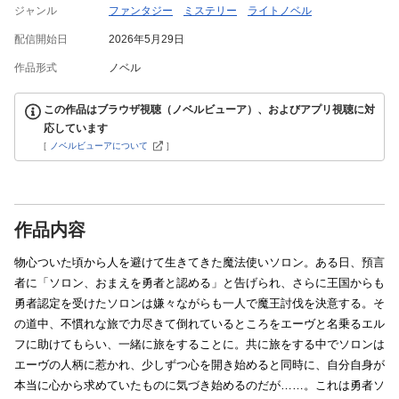
ジャンル
ファンタジー
ミステリー
ライトノベル
配信開始日
2026年5月29日
作品形式
ノベル
この作品はブラウザ視聴（ノベルビューア）、およびアプリ視聴に対
応しています
[
ノベルビューアについて
]
作品内容
物心ついた頃から人を避けて生きてきた魔法使いソロン。ある日、預言
者に「ソロン、おまえを勇者と認める」と告げられ、さらに王国からも
勇者認定を受けたソロンは嫌々ながらも一人で魔王討伐を決意する。そ
の道中、不慣れな旅で力尽きて倒れているところをエーヴと名乗るエル
フに助けてもらい、一緒に旅をすることに。共に旅をする中でソロンは
エーヴの人柄に惹かれ、少しずつ心を開き始めると同時に、自分自身が
本当に心から求めていたものに気づき始めるのだが……。これは勇者ソ