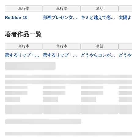
単行本
単行本
単話
単
Re:blue 10
邦画プレゼン女子
キミと越えて恋に
太陽より
高生 邦キチ！ 映
なる 61
星 14
子さん Season15
著者作品一覧
表示制限中
表示
単行本
単行本
単話
恋するリップ・テ
恋するリップ・テ
どうやらコレが恋
どうやら
ィント 3
ィント 5
らしい【分冊版】
らしい【
1巻
2巻