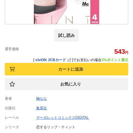
試し読み
通常価格
543
円
[
viviON JCBカード
]
でお支払いの場合
3%ポイント還元
カートに追加
お気に入り
著者
楠なな
出版社
集英社
レーベル
マーガレットコミックスDIGITAL
シリーズ
恋するリップ・ティント