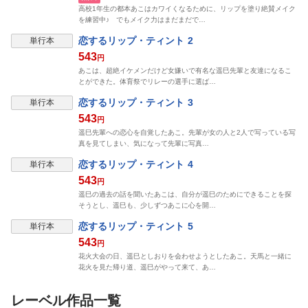
高校1年生の都本あこはカワイくなるために、リップを塗り絶賛メイク
を練習中♪ でもメイク力はまだまだで…
恋するリップ・ティント 2
単行本
543
円
あこは、超絶イケメンだけど女嫌いで有名な遥巳先輩と友達になるこ
とができた。体育祭でリレーの選手に選ば…
恋するリップ・ティント 3
単行本
543
円
遥巳先輩への恋心を自覚したあこ。先輩が女の人と2人で写っている写
真を見てしまい、気になって先輩に写真…
恋するリップ・ティント 4
単行本
543
円
遥巳の過去の話を聞いたあこは、自分が遥巳のためにできることを探
そうとし、遥巳も、少しずつあこに心を開…
恋するリップ・ティント 5
単行本
543
円
花火大会の日、遥巳としおりを会わせようとしたあこ。天馬と一緒に
花火を見た帰り道、遥巳がやって来て、あ…
レーベル作品一覧