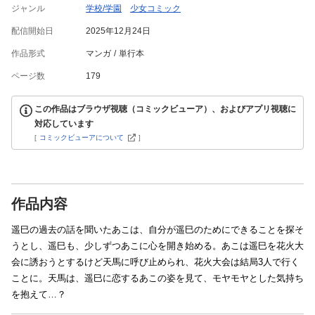
ジャンル
学校/学園
少女コミック
配信開始日
2025年12月24日
作品形式
マンガ
単行本
ページ数
179
この作品はブラウザ視聴（コミックビューア）、およびアプリ視聴に
対応しています
[
コミックビューアについて
]
作品内容
遥巳の過去の話を聞いたあこは、自分が遥巳のためにできることを探そ
うとし、遥巳も、少しずつあこに心を開き始める。あこは遥巳を花火大
会に誘おうとするけど天馬に呼び止められ、花火大会は結局3人で行く
ことに。天馬は、遥巳に恋するあこの姿を見て、モヤモヤとした気持ち
を抱えて…？