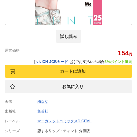
試し読み
通常価格
154
円
[
viviON JCBカード
]
でお支払いの場合
3%ポイント還元
カートに追加
お気に入り
著者
楠なな
出版社
集英社
レーベル
マーガレットコミックスDIGITAL
シリーズ
恋するリップ・ティント 分冊版