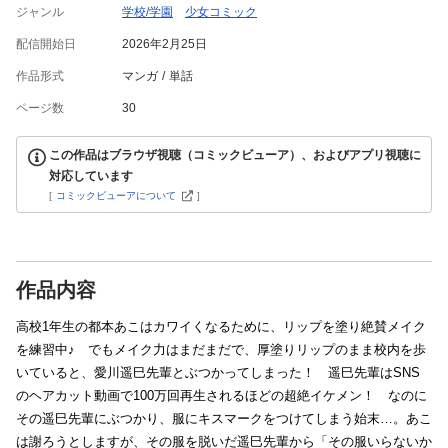
ジャンル
学校/学園
少女コミック
配信開始日
2026年2月25日
作品形式
マンガ
単話
ページ数
30
この作品はブラウザ視聴（コミックビューア）、およびアプリ視聴に
対応しています
[
コミックビューアについて
]
作品内容
高校1年生の都本あこはカワイくなるために、リップを塗り絶賛メイク
を練習中♪ でもメイク力はまだまだで、厚塗りリップのまま校内を歩
いていると、愛川遥巳先輩とぶつかってしまった！ 遥巳先輩はSNS
のヘアカット動画で100万回再生されるほどの超絶イケメン！ なのに
その遥巳先輩にぶつかり、服にキスマークをつけてしまう始末…。あこ
は謝ろうとしますが、その服を脱いだ遥巳先輩から「その服いらないか