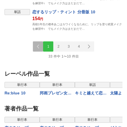
を練習中♪ でもメイク力はまだまだで…
恋するリップ・ティント 分冊版 10
単話
154
円
高校1年生の都本あこはカワイくなるために、リップを塗り絶賛メイク
を練習中♪ でもメイク力はまだまだで…
1
2
3
4
33 件中 1〜10 件目
レーベル作品一覧
単行本
単行本
単話
単
Re:blue 10
邦画プレゼン女子
キミと越えて恋に
太陽より
高生 邦キチ！ 映
なる 61
星 14
子さん Season15
著者作品一覧
表示
単行本
単行本
単行本