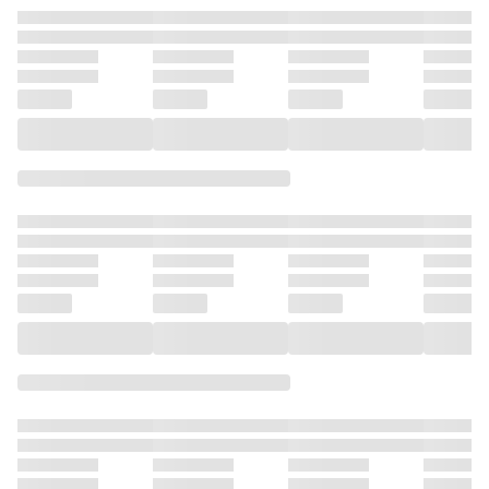
庫のアイテムでし
した最強
た〜 15
世では楽
で手を抜
ら、王家
れた。今
こいと言
遅い、領
がバレて
帰してく
ら……〜