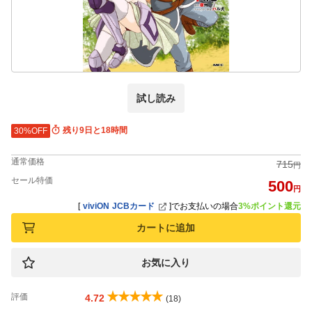
試し読み
残り9日と18時間
30%OFF
通常価格
715
円
セール特価
500
円
[
viviON JCBカード
]
でお支払いの場合
3%ポイント還元
カートに追加
お気に入り
評価
4.72
(18)