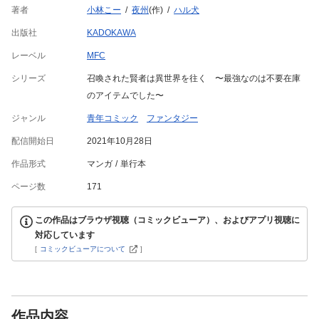
著者
小林こー
夜州
(作)
ハル犬
出版社
KADOKAWA
レーベル
MFC
シリーズ
召喚された賢者は異世界を往く 〜最強なのは不要在庫
のアイテムでした〜
ジャンル
青年コミック
ファンタジー
配信開始日
2021年10月28日
作品形式
マンガ
単行本
ページ数
171
この作品はブラウザ視聴（コミックビューア）、およびアプリ視聴に
対応しています
[
コミックビューアについて
]
作品内容