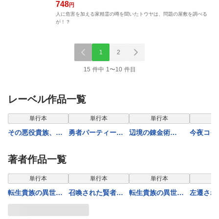
748
円
人に危害を加える家精霊の噂を聞いたトウヤは、問題の屋敷を調べる
が！？
1
2
15 件中 1〜10 件目
レーベル作品一覧
単行本
単行本
単行本
単
その悪役貴族、マ
勇者パーティーを
辺境の錬金術
今夜コイ
マヒロインが好き
クビになったので
師 〜今更予算ゼ
リーで逢
すぎる ５ 〜真
故郷に帰ったら、
ロの職場に戻ると
う 2
著者作品一覧
摯な努力で最強と
メンバー全員がつ
かもう無理〜 9
なり不遇な推しキ
いてきたんだが 2
単行本
単行本
単行本
単
ャラ助けまくる〜
転生貴族の異世界
召喚された賢者は
転生貴族の異世界
左遷され
冒険録 15巻
異世界を往く 〜
冒険録 14巻
子は実力
最強なのは不要在
い６ 〜