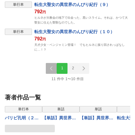
転生大聖女の異世界のんびり紀行（９）
単行本
792
円
ヒルネが大教会の地下で出会った、黒いスライム。それは、かつて大
聖女に仕えた聖獣なのでした。
転生大聖女の異世界のんびり紀行（１０）
単行本
792
円
天才少女・ベンジャミン登場！ でもヒルネに振り回されっぱなし
に…！？
1
2
11 件中 1〜10 件目
著者作品一覧
単行本
単話
単話
単
パリピ孔明（２
【単話】異世界駆
【単話】異世界駆
転生大聖
６）
除おじさん8⑴
除おじさん8⑵
界のん
１１巻パ