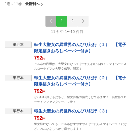
1巻～11巻
最新刊へ
1
2
11 件中 1〜10 件目
転生大聖女の異世界のんびり紀行（１） 【電子
単行本
限定描きおろしペーパー付き】
792
円
ヒルネの目標は、大聖女になってぐーたらおひるね！？マイペース＆
スローライフな大聖女伝説、開幕！
転生大聖女の異世界のんびり紀行（２） 【電子
単行本
限定描きおろしペーパー付き】
792
円
かわいいおともだちと、聖女昇格の儀式うけてみます！ 異世界スロ
ーライフファンタジー、２巻！
転生大聖女の異世界のんびり紀行（３）
単行本
792
円
聖女様になっても、ヒルネはすやすや＆ぐーたら＆マイペース！だけ
ど、みんなをしっかり癒やします！