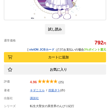
試し読み
通常価格
792
円
[
viviON JCBカード
]
でお支払いの場合
3%ポイント還元
カートに追加
お気に入り
評価
4.96
(25)
著者
キダニエル
四葉夕卜
(作)
出版社
講談社
シリーズ
転生大聖女の異世界のんびり紀行