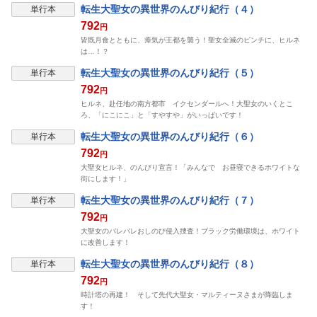
転生大聖女の異世界のんびり紀行（４）
単行本
792
円
皆既月食とともに、瘴気が王都を襲う！聖女全滅のピンチに、ヒルネ
は…！？
転生大聖女の異世界のんびり紀行（５）
単行本
792
円
ヒルネ、赴任地の南方都市 イクセンダールへ！大聖女のいくとこ
ろ、「にこにこ」と「すやすや」がいっぱいです！
転生大聖女の異世界のんびり紀行（６）
単行本
792
円
大聖女ヒルネ、のんびり宣言！「みんなで お昼寝できるホワイトな
街にします！」
転生大聖女の異世界のんびり紀行（７）
単行本
792
円
大聖女のバレバレおしのび侵入捜査！ブラック労働環境は、ホワイト
に改善します！
転生大聖女の異世界のんびり紀行（８）
単行本
792
円
時計塔の再建！ そして先代大聖女・マルティーヌさまが降臨しま
す！