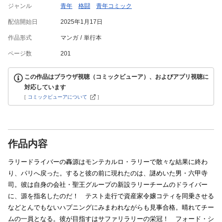
ジャンル
青年
格闘
青年コミック
配信開始日
2025年1月17日
作品形式
マンガ
単行本
ページ数
201
この作品はブラウザ視聴（コミックビューア）、およびアプリ視聴に
対応しています
[
コミックビューアについて
]
作品内容
ラリードライバーの轟源はモンテカルロ・ラリーで散々な結果に終わ
り、パリへ戻った。すると彼の前に現れたのは、謎めいた男・六甲寺
司。彼は自身の会社・聖王グループの新設ラリーチームのドライバー
に、源を指名したのだ！ テスト走行で資産家令嬢コティを同乗させる
などとんでもないハプニングにみまわれながらも見事合格。晴れてチー
ムの一員となる。彼が目指すはサファリラリーの栄冠！ フォード・シ