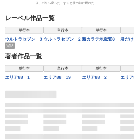
り、パリへ戻った。すると彼の前に現れた…
レーベル作品一覧
表示制限中
表示
単行本
単行本
単行本
単
ウルトラセブン 3
ウルトラセブン 2
新カラテ地獄変8
君だけに
完結
著者作品一覧
単行本
単行本
単行本
単
エリア88 1
エリア88 19
エリア88 2
エリア88