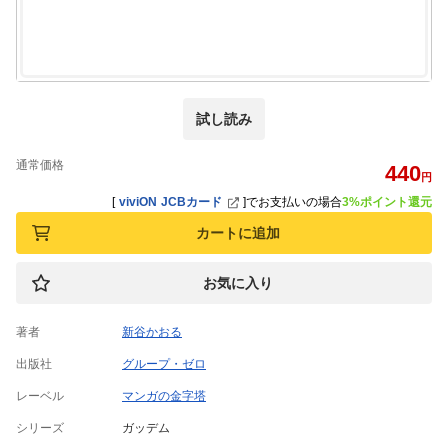
試し読み
通常価格
440
円
[
viviON JCBカード
]
でお支払いの場合
3%ポイント還元
カートに追加
お気に入り
著者
新谷かおる
出版社
グループ・ゼロ
レーベル
マンガの金字塔
シリーズ
ガッデム