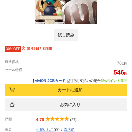
試し読み
残り9日と8時間
30%OFF
通常価格
781
円
セール特価
546
円
[
viviON JCBカード
]
でお支払いの場合
3%ポイント還元
カートに追加
お気に入り
評価
4.78
(27)
著者
小賀いちご
(作)
森名尚