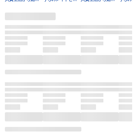
想な護衛騎士様が
るスローライフ お
婚するためなら俺
るスローライフ (1)
婚するた
やたらと絡んでき
かわり！ (1)
はハーレムを作る
はハーレ
ます～ (2)
(1)
(2)