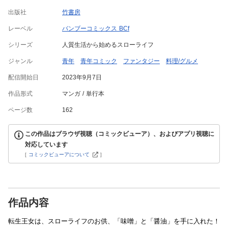
出版社
竹書房
レーベル
バンブーコミックス BCf
シリーズ
人質生活から始めるスローライフ
ジャンル
青年
青年コミック
ファンタジー
料理/グルメ
配信開始日
2023年9月7日
作品形式
マンガ
単行本
ページ数
162
この作品はブラウザ視聴（コミックビューア）、およびアプリ視聴に
対応しています
[
コミックビューアについて
]
作品内容
転生王女は、スローライフのお供、「味噌」と「醤油」を手に入れた！