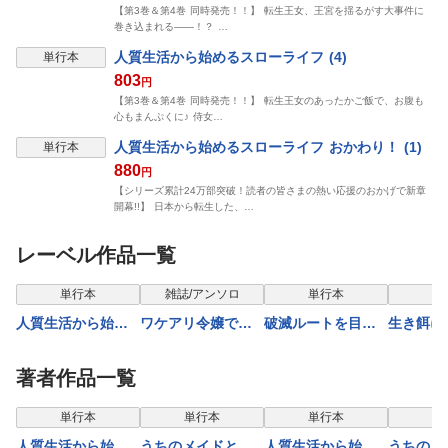
【第3巻＆第4巻 同時発売！！】 転生王女、王宮を揺るがす大事件に
巻き込まれる――！？ …
人質生活から始めるスローライフ (4)
単行本
803
円
【第3巻＆第4巻 同時発売！！】 転生王女のあったかご飯で、お腹も
心もまんぷくに♪ 侍女…
人質生活から始めるスローライフ おかわり！ (1)
単行本
880
円
【シリーズ累計24万部突破！読者の皆さまの熱い応援のおかげで新章
開幕!!】 日本から転生した、…
レーベル作品一覧
単行本
雑誌/アンソロ
単行本
単
人質生活から始め
ワケアリ令嬢です
破滅ルートを目指
生き餌に
るスローライフ お
が大逆転でハッピ
し、完璧な悪役令
モフ猛禽
かわり！ (1)
ーエンドを迎えま
嬢になってみせま
世界トリ
著者作品一覧
した！アンソロジ
すっ！～推しのた
ら、姫巫
ーコミック
め当て馬をやり遂
おまけでし
単行本
単行本
単行本
単
げたいのに、無愛
人質生活から始め
うちのメイドと結
人質生活から始め
うちのメ