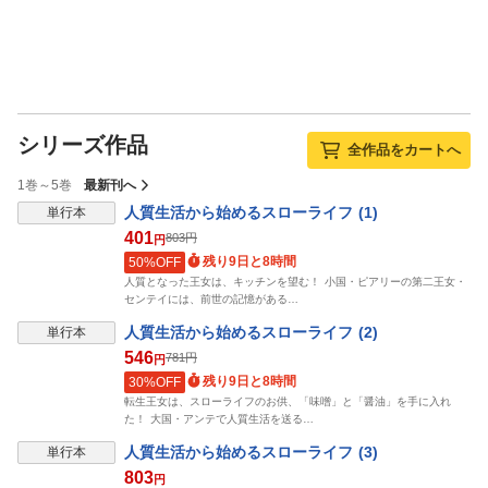
シリーズ作品
全作品をカートへ
1巻～5巻
最新刊へ
人質生活から始めるスローライフ (1)
単行本
401
803
円
円
残り9日と8時間
50%OFF
人質となった王女は、キッチンを望む！ 小国・ピアリーの第二王女・
センテイには、前世の記憶がある…
人質生活から始めるスローライフ (2)
単行本
546
781
円
円
残り9日と8時間
30%OFF
転生王女は、スローライフのお供、「味噌」と「醤油」を手に入れ
た！ 大国・アンテで人質生活を送る…
人質生活から始めるスローライフ (3)
単行本
803
円