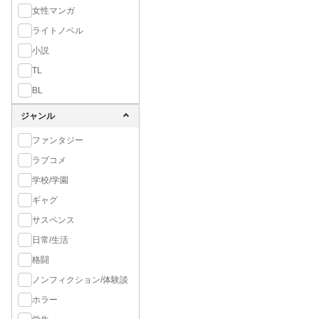
女性マンガ
ライトノベル
小説
TL
BL
ジャンル
ファンタジー
ラブコメ
学校/学園
ギャグ
サスペンス
日常/生活
格闘
ノンフィクション/体験談
ホラー