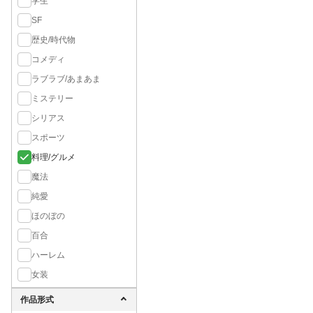
学生
SF
歴史/時代物
コメディ
ラブラブ/あまあま
ミステリー
シリアス
スポーツ
料理/グルメ
魔法
純愛
ほのぼの
百合
ハーレム
女装
作品形式