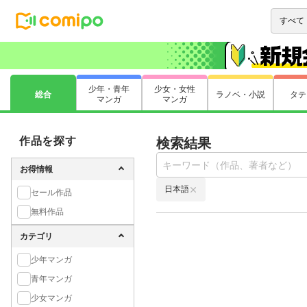
少年・青年
少女・女性
総合
ラノベ・小説
タテ
マンガ
マンガ
作品を探す
検索結果
お得情報
日本語
セール作品
無料作品
カテゴリ
少年マンガ
青年マンガ
少女マンガ