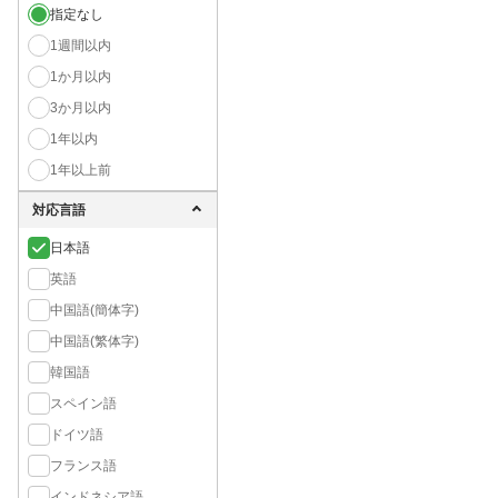
指定なし
1週間以内
1か月以内
3か月以内
1年以内
1年以上前
対応言語
日本語
英語
中国語(簡体字)
中国語(繁体字)
韓国語
スペイン語
ドイツ語
フランス語
インドネシア語