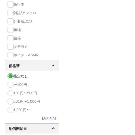
単行本
雑誌/アンソロ
分冊版/単話
短編
書籍
タテヨミ
ボイス・ASMR
価格帯
指定なし
〜100円
101円〜500円
501円〜1,000円
1,001円〜
[
]
カスタム
配信開始日