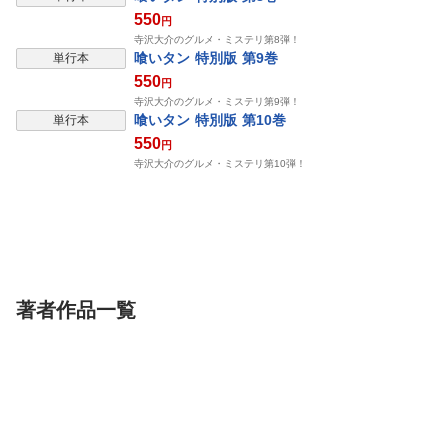
550
円
寺沢大介のグルメ・ミステリ第8弾！
表示制限中
喰いタン 特別版 第9巻
単行本
550
円
寺沢大介のグルメ・ミステリ第9弾！
表示制限中
喰いタン 特別版 第10巻
単行本
550
円
寺沢大介のグルメ・ミステリ第10弾！
著者作品一覧
単行本
単行本
単行本
ミスター味っ子 超合本
ミスター味っ子 超合本
ミスター味っ子
(2)
(3)
(4)
SMART GATE Inc.
SMART GATE Inc.
SMART GATE Inc
寺沢大介
寺沢大介
寺沢大介