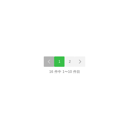
1
2
16 件中 1〜10 件目
単行本
単行本
単行
 超合本
ミスター味っ子/将太の
将太の寿司 超合本(2)
将太の寿司 超合
寿司 令和対決編
.
ジーオーティー
SMART GATE Inc.
SMART GATE In
寺沢大介
寺沢大介
寺沢大介