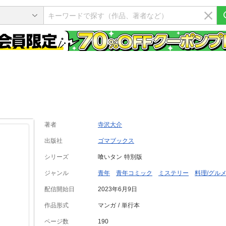
著者
寺沢大介
出版社
ゴマブックス
シリーズ
喰いタン 特別版
ジャンル
青年
青年コミック
ミステリー
料理/グル
配信開始日
2023年6月9日
作品形式
マンガ
単行本
ページ数
190