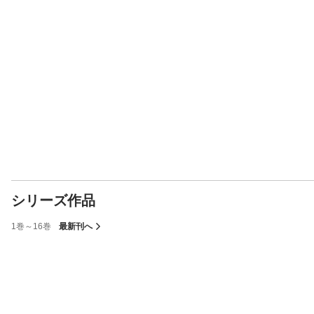
シリーズ作品
1巻～16巻
最新刊へ
表示制限中