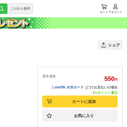
こだわり条件
カート
アカウント
シェア
通常価格
550
円
[
viviON JCBカード
]
でお支払いの場合
3%ポイント還元
メ
カートに追加
お気に入り