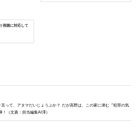
リ視聴に対応して
言って、アタマだいじょうぶか？ だが高野は、この家に潜む『犯罪の気
弾！（文責：担当編集AI澤）