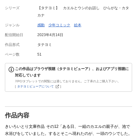
シリーズ
【タテヨミ】 カエルとウシのお話し ひらがな・カタ
カナ
ジャンル
感動
少年コミック
絵本
配信開始日
2023年4月14日
作品形式
タテヨミ
ページ数
51
この作品はブラウザ視聴（タテヨミビューア）、およびアプリ視聴に
対応しています
※PC/タブレットでの閲覧には適しておりません。ご了承の上ご購入下さい。
[
タテヨミビューアについて
]
作品内容
きいろいとり文庫作品 その12「ある日、一組のカエルの親子が、池で
水浴びをしていました。するとそこへ現れたのが、一頭のウシでした。