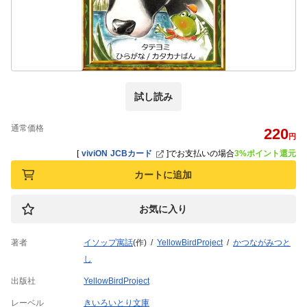
試し読み
通常価格
220
円
[
viviON JCBカード
]
でお支払いの場合
3%ポイント還元
カートに追加
お気に入り
著者
イソップ寓話
(作)
YellowBirdProject
かつながみつと
し
出版社
YellowBirdProject
レーベル
きいろいとり文庫