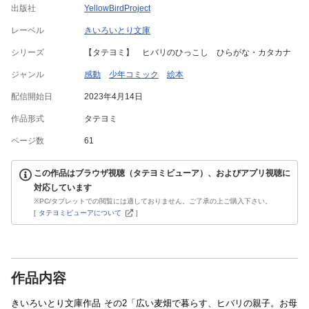
出版社
YellowBirdProject
レーベル
きいろいとり文庫
シリーズ
【タテヨミ】 ヒバリのひっこし ひらがな・カタカナ
ジャンル
感動
少年コミック
絵本
配信開始日
2023年4月14日
作品形式
タテヨミ
ページ数
61
この作品はブラウザ視聴（タテヨミビューア）、およびアプリ視聴に
対応しています
※PC/タブレットでの閲覧には適しておりません。ご了承の上ご購入下さい。
[
タテヨミビューアについて
]
作品内容
きいろいとり文庫作品 その2「広い麦畑で暮らす、ヒバリの親子。お母