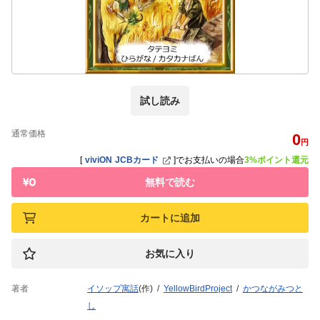
試し読み
通常価格
0
円
[
viviON JCBカード
]
でお支払いの場合
3%ポイント還元
無料で読む
カートに追加
お気に入り
著者
イソップ寓話
(作)
YellowBirdProject
かつながみつと
し