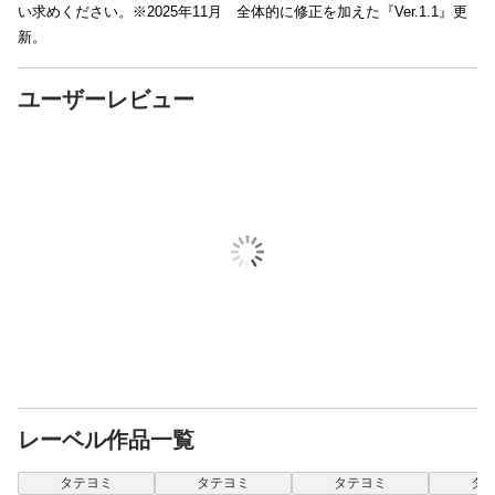
い求めください。※2025年11月 全体的に修正を加えた『Ver.1.1』更
新。
ユーザーレビュー
レーベル作品一覧
タテヨミ
タテヨミ
タテヨミ
タ