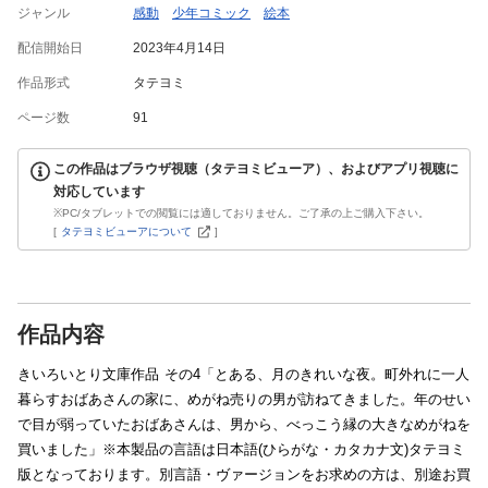
ジャンル
感動
少年コミック
絵本
配信開始日
2023年4月14日
作品形式
タテヨミ
ページ数
91
この作品はブラウザ視聴（タテヨミビューア）、およびアプリ視聴に
対応しています
※PC/タブレットでの閲覧には適しておりません。ご了承の上ご購入下さい。
[
タテヨミビューアについて
]
作品内容
きいろいとり文庫作品 その4「とある、月のきれいな夜。町外れに一人
暮らすおばあさんの家に、めがね売りの男が訪ねてきました。年のせい
で目が弱っていたおばあさんは、男から、べっこう縁の大きなめがねを
買いました」※本製品の言語は日本語(ひらがな・カタカナ文)タテヨミ
版となっております。別言語・ヴァージョンをお求めの方は、別途お買