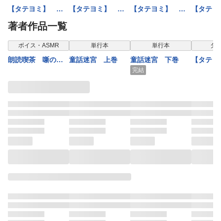
【タテヨミ】 き
【タテヨミ】 お
【タテヨミ】 七
【タテヨ
つねの嫁入り 漢
しゃれなカラス
つの星 漢字仮名
だかの王
著者作品一覧
字仮名交じり文
漢字仮名交じり文
交じり文
がな・カ
ボイス・ASMR
単行本
単行本
タ
朗読喫茶 噺の
童話迷宮 上巻
童話迷宮 下巻
【タテヨ
籠 拾伍
つねの嫁
完結
字仮名交