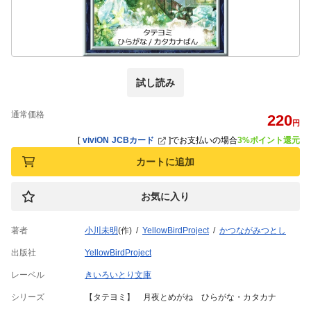
試し読み
通常価格
220
円
[
viviON JCBカード
]
でお支払いの場合
3%ポイント還元
カートに追加
お気に入り
著者
小川未明
(作)
YellowBirdProject
かつながみつとし
出版社
YellowBirdProject
レーベル
きいろいとり文庫
シリーズ
【タテヨミ】 月夜とめがね ひらがな・カタカナ