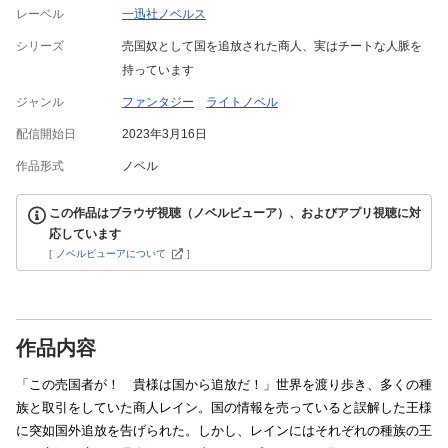
レーベル
一迅社ノベルス
シリーズ
売国奴として国を追放された商人、実はチートな人脈を
持っています
ジャンル
ファンタジー
ライトノベル
配信開始日
2023年3月16日
作品形式
ノベル
この作品はブラウザ視聴（ノベルビューア）、およびアプリ視聴に対
応しています
[
ノベルビューアについて
]
作品内容
「この売国者が！ 貴様は国から追放だ！」世界を渡り歩き、多くの種
族と取引をしていた商人レイン。国の情報を売っていると誤解した王様
に突如国外追放を告げられた。しかし、レインにはそれぞれの種族の王