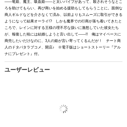
――竜姫、魔王、吸血姫――と太いパイプがあって、殺されそうなとこ
ろを助けてもらい、再び商いを始める援助もしてもらうことに。面倒な
商人ギルドなどを介さなくて済み、以前よりもスムーズに取引ができる
ようになって結果オーライ!? しかも魔界での行商が落ち着いてきたと
ころで、レインに対する王様の理不尽な扱いに激怒していた彼女たち
が、報復した暁には結婚しようと言い出して――!! 俺はマイペースに
商売したいだけなのに、3人の姫が言い寄ってくるんだが！ チート商
人のドタバタラブコメ、開店♪ ※電子版はショートストーリー『アル
ナにプレゼント』付。
ユーザーレビュー