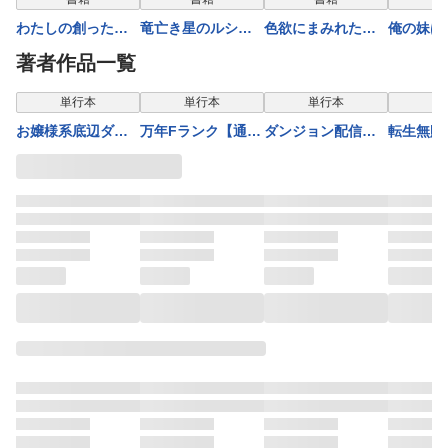
わたしの創った千
竜亡き星のルシ
色欲にまみれた悪
俺の妹は
年王国: 3 天才魔
ェ・ネル 天稟を
役貴族への転生
たらしい
著者作品一覧
導師の自由気まま
宿す少年【特典SS
～無限に湧き起こ
付】
な転生無双譚【特
付】
る性欲を相殺する
単行本
単行本
単行本
典SS付】
ため死ぬほど努力
お嬢様系底辺ダン
万年Fランク【通
ダンジョン配信者
転生無敗
します～【特典SS
ジョン配信者、迷
訳】スキル持ち底
を救って大バズり
賢者～ゲ
付】
惑系をボコったら
辺冒険者、異種族
した転生陰陽師、
ョブで楽
バズって伝説にな
の最強美少女たち
うっかり超級呪物
ンドライ
ってますわ！？ 3
とパーティーを組
を配信したら伝説
り) #40
んで才能に開花し
になった２
無双する 3巻