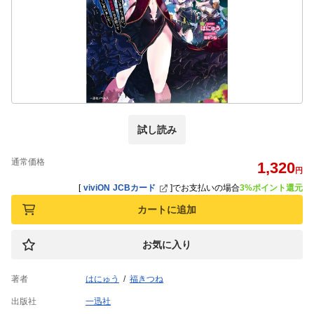
試し読み
通常価格
1,320
円
[
viviON JCBカード
]
でお支払いの場合
3%ポイント還元
カートに追加
お気に入り
著者
はにゅう
福きつね
出版社
一迅社