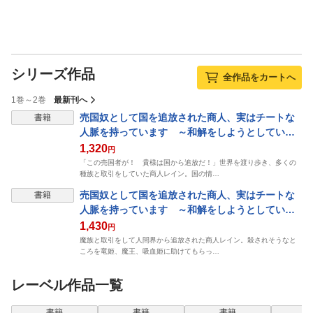
シリーズ作品
全作品をカートへ
1巻～2巻
最新刊へ
売国奴として国を追放された商人、実はチートな
書籍
人脈を持っています ～和解をしようとしている
がもう遅い。竜姫、魔王、吸血姫たちが怒って一
1,320
円
斉に攻撃を始めてしまいました～【特典SS付】
「この売国者が！ 貴様は国から追放だ！」世界を渡り歩き、多くの
種族と取引をしていた商人レイン。国の情…
売国奴として国を追放された商人、実はチートな
書籍
人脈を持っています ～和解をしようとしている
がもう遅い。竜姫、魔王、吸血姫たちが怒って一
1,430
円
斉に攻撃を始めてしまいました～: 2【特典SS付】
魔族と取引をして人間界から追放された商人レイン。殺されそうなと
ころを竜姫、魔王、吸血姫に助けてもらっ…
レーベル作品一覧
表示
書籍
書籍
書籍