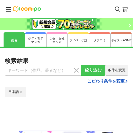
少年・青年
少女・女性
総合
ラノベ・小説
タテヨミ
ボイス・ASMR
マンガ
マンガ
検索結果
絞り込む
条件を変更
こだわり条件を変更
日本語