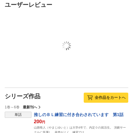
ユーザーレビュー
シリーズ作品
全作品をカートへ
1巻～6巻
最新刊へ
表示制限中
推しのＢＬ練習に付き合わされています 第1話
単話
200
円
山路唯人（やまじゆいと）は大学4年で、内定０の就活生。 演劇サー
クルに所属し、発声がよく、練習では…