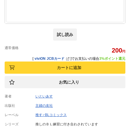
試し読み
通常価格
200
円
[
viviON JCBカード
]
でお支払いの場合
3%ポイント還元
カートに追加
お気に入り
著者
いといあす
出版社
主婦の友社
レーベル
推す♂BLコミックス
シリーズ
推しのＢＬ練習に付き合わされています