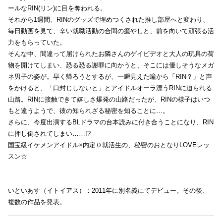
ールなRIN(リン)に目を奪われる。
それから1週間、RINのグッズで埋めつくされた推し部屋へと変わり、
毎日動画を見て、辛い就職活動の合間の癒やしと、前を向いて頑張る活
力をもらっていた。
そんな中、間違って届けられたお隣さんのゲイビデオと大人の玩具の荷
物を開けてしまい、恐る恐る謝罪に向かうと、そこには優しそうなメガ
ネ男子の姿が。早く帰ろうとするが、一瞬見えた瞳から「RIN？」と声
をかけると、「口封じしないと」とアイドルオーラ漂うRINに迫られる
山路。RINに接触できて嬉しさ爆発の山路だったが、RINの様子はいつ
もと違うようで、彼の知られざる秘密を知ることに…。
さらに、今度出演するBLドラマの台本読みに付き合うことになり、RIN
に押し倒されてしまい……!?
国宝級イケメンアイドル×内定０就活生の、秘密のおとなりLOVEレッ
スン☆
いといあす（イトイアス）：2011年に別名義にてデビュー。その後、
複数の作品を発表。