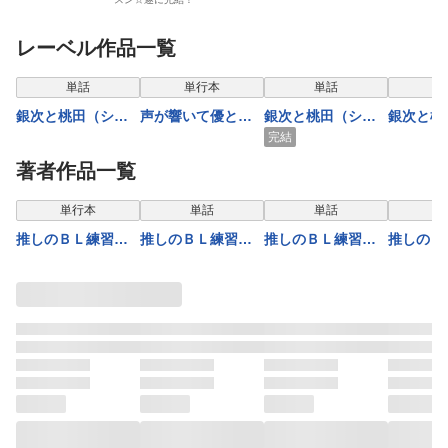
レーベル作品一覧
表示制限中
表示制限中
表示制限中
表示
単話
単行本
単話
銀次と桃田（シル
声が響いて優とな
銀次と桃田（シル
銀次と桃
バーとピンク）
り【電子単行本
バーとピンク）
バーとピ
完結
（分冊版） 第1話
（電子限定描き下
（分冊版） 第5話
（分冊版
著者作品一覧
ろし付）】
表示制限中
表示制限中
表示制限中
表示
単行本
単話
単話
推しのＢＬ練習に
推しのＢＬ練習に
推しのＢＬ練習に
推しのＢ
付き合わされてい
付き合わされてい
付き合わされてい
付き合わ
ます【単行本版】
ます 第2話
ます 第5話
ます 第
【電子限定描き下
ろし付】