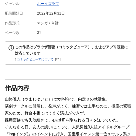
ジャンル
ボーイズラブ
配信開始日
2022年12月31日
作品形式
マンガ
単話
ページ数
31
この作品はブラウザ視聴（コミックビューア）、およびアプリ視聴に
対応しています
[
コミックビューアについて
]
作品内容
山路唯人（やまじゆいと）は大学4年で、内定０の就活生。
演劇サークルに所属し、発声がよく、練習では上手なのに、極度の緊張
家のため、舞台本番ではうまく演技ができず、
採用面接でも失敗続きで、心のHPを削られる日々を送っていた。
そんなある日、友人の誘いによって、人気男性3人組アイドルグループ
『ing(イング)』のイベントに行き、国宝級イケメン第一位＆ウルフ系ク