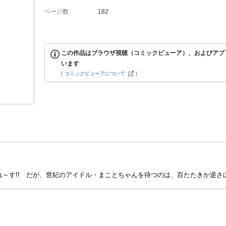
ページ数
182
この作品はブラウザ視聴（コミックビューア）、およびアプ
います
[
コミックビューアについて
]
～す!! だが、世紀のアイドル・まことちゃんを待つのは、百たたきか逆さは