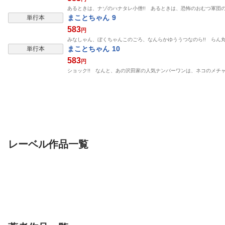
あるときは、ナゾのハナタレ小僧!! あるときは、恐怖のおむつ軍団の
まことちゃん 9
単行本
583
円
みなしゃん、ぼくちゃんこのごろ、なんらかゆううつなのら!! らん
まことちゃん 10
単行本
583
円
ショック!! なんと、あの沢田家の人気ナンバーワンは、ネコのメチャ
レーベル作品一覧
単行本
単行本
単行本
尾守つみきと奇日常。
カグライ ～神楽と雷人
帝乃三姉妹は案
10
～ 5
ョロい。 19
小学館
小学館
小学館
森下みゆ
レタス太郎
ましゅ太郎
ひらかわあや