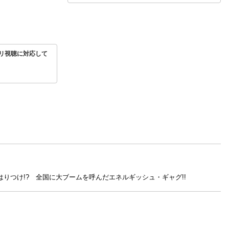
リ視聴に対応して
りつけ!? 全国に大ブームを呼んだエネルギッシュ・ギャグ!!