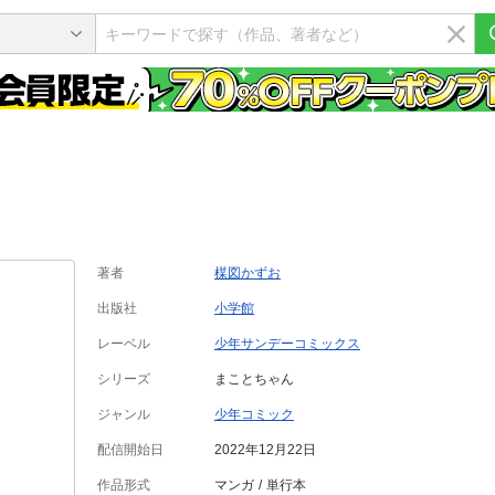
著者
楳図かずお
出版社
小学館
レーベル
少年サンデーコミックス
シリーズ
まことちゃん
ジャンル
少年コミック
配信開始日
2022年12月22日
作品形式
マンガ
単行本