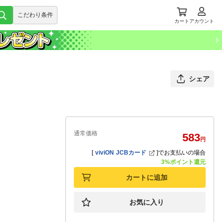
こだわり条件
カート
アカウント
シェア
通常価格
583
円
[
viviON JCBカード
]
でお支払いの場合
3%ポイント還元
カートに追加
お気に入り