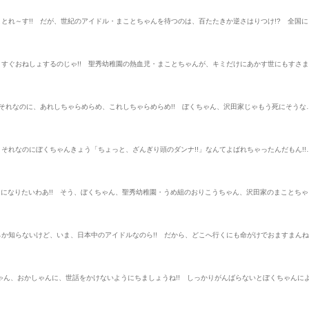
ことれ～す!! だが、世紀のアイドル・まことちゃんを待つのは、百たたきか逆さはりつけ!? 全国に
、すぐおねしょするのじゃ!! 聖秀幼稚園の熱血児・まことちゃんが、キミだけにあかす世にもすさ
、それなのに、あれしちゃらめらめ、これしちゃらめらめ!! ぼくちゃん、沢田家じゃもう死にそうな
それなのにぼくちゃんきょう「ちょっと、ざんぎり頭のダンナ!!」なんてよばれちゃったんだもん!!
だちになりたいわあ!! そう、ぼくちゃん、聖秀幼稚園・うめ組のおりこうちゃん、沢田家のまことちゃ
らか知らないけど、いま、日本中のアイドルなのら!! だから、どこへ行くにも命がけでおますまん
ゃん、おかしゃんに、世話をかけないようにちましょうね!! しっかりがんばらないとぼくちゃんに