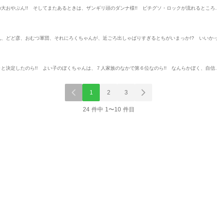
大おやぶん!! そしてまたあるときは、ザンギリ頭のダンナ様!! ビチグソ・ロックが流れるところ
丸、どど彦、おむつ軍団、それにろくちゃんが、近ごろ出しゃばりすぎるとちがいまっか!? いいか
と決定したのら!! よい子のぼくちゃんは、７人家族のなかで第６位なのら!! なんらかぼく、自信
1
2
3
24 件中 1〜10 件目
単行本
単行本
単行
外、チ
葬送のフリーレン 15
龍と苺 28
魔王城でおやす
小学館
小学館
小学館
山田鐘人
アベツカサ
柳本光晴
熊之股鍵次