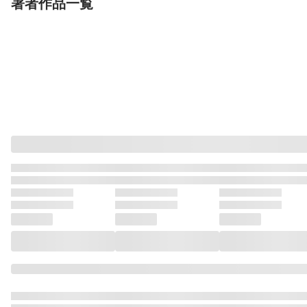
著者作品一覧
単行本
単行本
単行本
漂流教室〔文庫版〕 6
漂流教室〔文庫版〕 1
漂流教室〔文庫
小学館
小学館
小学館
楳図かずお
楳図かずお
楳図かずお
完結