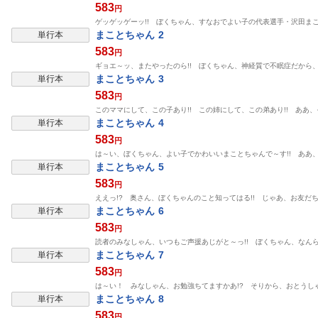
583
円
ゲッゲッゲーッ!! ぼくちゃん、すなおでよい子の代表選手・沢田ま
まことちゃん 2
単行本
583
円
ギョエ～ッ、またやったのら!! ぼくちゃん、神経質で不眠症だから
まことちゃん 3
単行本
583
円
このママにして、この子あり!! この姉にして、この弟あり!! ああ
まことちゃん 4
単行本
583
円
は～い、ぼくちゃん、よい子でかわいいまことちゃんで～す!! ああ、
まことちゃん 5
単行本
583
円
ええっ!? 奥さん、ぼくちゃんのこと知ってはる!! じゃあ、お友
まことちゃん 6
単行本
583
円
読者のみなしゃん、いつもご声援あじがと～っ!! ぼくちゃん、なん
まことちゃん 7
単行本
583
円
は～い！ みなしゃん、お勉強ちてますかあ!? そりから、おとうし
まことちゃん 8
単行本
583
円