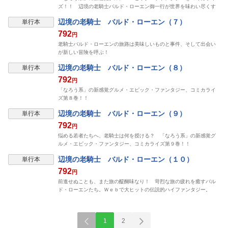
ズ！！ 辺境の老騎士バルド・ローエン御一行が世界を味わい尽くす
辺境の老騎士 バルド・ローエン（７）
単行本
792
円
老騎士バルド・ローエンの旅路は美味しいものと事件、そして出会い
が新しい冒険を呼ぶ！
辺境の老騎士 バルド・ローエン（８）
単行本
792
円
「なろう系」の新感覚グルメ・エピック・ファンタジー、コミカライ
ズ第８巻！！
辺境の老騎士 バルド・ローエン（９）
単行本
792
円
悩める若者たちへ、老騎士は何を授ける？ 「なろう系」の新感覚グ
ルメ・エピック・ファンタジー、コミカライズ第９巻！！
辺境の老騎士 バルド・ローエン（１０）
単行本
792
円
前進せぬことも、また旅の醍醐味なり！ 苛烈な旅の疲れを癒すバル
ド・ローエンたち。Ｗｅｂで大ヒットの伝説的ハイファンタジー。
1
2