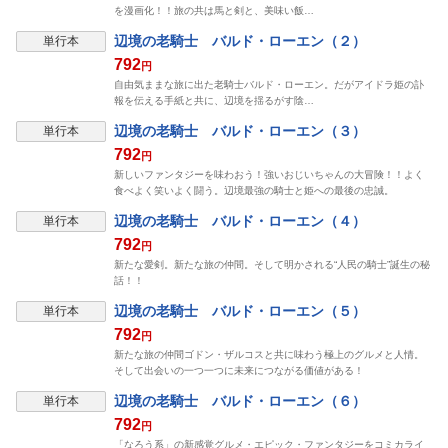
を漫画化！！旅の共は馬と剣と、美味い飯…
辺境の老騎士 バルド・ローエン（２）
単行本
792
円
自由気ままな旅に出た老騎士バルド・ローエン。だがアイドラ姫の訃
報を伝える手紙と共に、辺境を揺るがす陰…
辺境の老騎士 バルド・ローエン（３）
単行本
792
円
新しいファンタジーを味わおう！強いおじいちゃんの大冒険！！よく
食べよく笑いよく闘う。辺境最強の騎士と姫への最後の忠誠。
辺境の老騎士 バルド・ローエン（４）
単行本
792
円
新たな愛剣。新たな旅の仲間。そして明かされる“人民の騎士”誕生の秘
話！！
辺境の老騎士 バルド・ローエン（５）
単行本
792
円
新たな旅の仲間ゴドン・ザルコスと共に味わう極上のグルメと人情。
そして出会いの一つ一つに未来につながる価値がある！
辺境の老騎士 バルド・ローエン（６）
単行本
792
円
「なろう系」の新感覚グルメ・エピック・ファンタジーをコミカライ