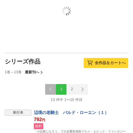
シリーズ作品
全作品をカートへ
1巻～13巻
最新刊へ
1
2
13 件中 1〜10 件目
辺境の老騎士 バルド・ローエン（１）
単行本
792
円
無料
「小説家になろう」で大反響新感覚グルメ・エピック・ファンタジー