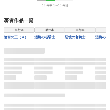
13 件中 1〜10 件目
著者作品一覧
単行本
単行本
単行本
単
迷宮の王（４）
辺境の老騎士 バ
辺境の老騎士 バ
辺境の老
ルド・ローエン
ルド・ローエン
ルド・ロ
（１３）
（１）
（２）