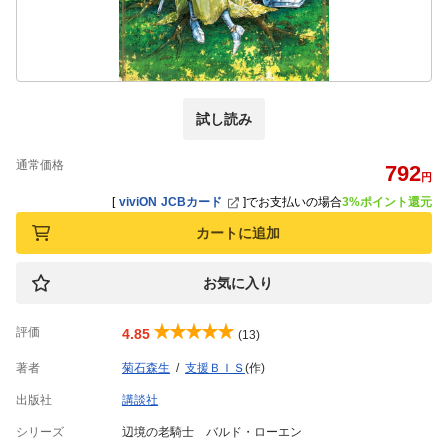
試し読み
通常価格
792
円
[
viviON JCBカード
]
でお支払いの場合
3%ポイント還元
カートに追加
お気に入り
評価
4.85
(13)
著者
菊石森生
支援ＢＩＳ
(作)
出版社
講談社
シリーズ
辺境の老騎士 バルド・ローエン