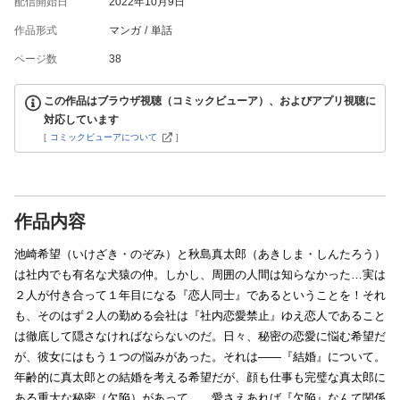
配信開始日
2022年10月9日
作品形式
マンガ
単話
ページ数
38
この作品はブラウザ視聴（コミックビューア）、およびアプリ視聴に
対応しています
[
コミックビューアについて
]
作品内容
池崎希望（いけざき・のぞみ）と秋島真太郎（あきしま・しんたろう）
は社内でも有名な犬猿の仲。しかし、周囲の人間は知らなかった…実は
２人が付き合って１年目になる『恋人同士』であるということを！それ
も、そのはず２人の勤める会社は『社内恋愛禁止』ゆえ恋人であること
は徹底して隠さなければならないのだ。日々、秘密の恋愛に悩む希望だ
が、彼女にはもう１つの悩みがあった。それは――『結婚』について。
年齢的に真太郎との結婚を考える希望だが、顔も仕事も完璧な真太郎に
ある重大な秘密（欠陥）があって…。愛さえあれば『欠陥』なんて関係