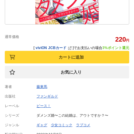
通常価格
220
円
[
viviON JCBカード
]
でお支払いの場合
3%ポイント還元
カートに追加
お気に入り
著者
藤東馬
出版社
ファンギルド
レーベル
ピース！
シリーズ
ダメンズ婚〜この結婚は、アウトですか？〜
ジャンル
ギャグ
少女コミック
ラブコメ