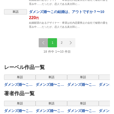
育み中……だったが、恋人である真太郎に…
ダメンズ婚〜この結婚は、アウトですか？〜10
単話
220
円
結婚願望のあるデザイナー・希望は社内恋愛禁止の会社で秘密の愛を
育み中……だったが、恋人である真太郎に…
1
2
18 件中 1〜10 件目
レーベル作品一覧
単話
単話
単話
ダメンズ婚〜この
ダメンズ婚〜この
ダメンズ婚〜この
ダメンズ
結婚は、アウトで
結婚は、アウトで
結婚は、アウトで
結婚は、
著者作品一覧
すか？〜２
すか？〜３
すか？〜５
すか？〜
単話
単話
単話
ダメンズ婚〜この
ダメンズ婚〜この
ダメンズ婚〜この
ダメンズ