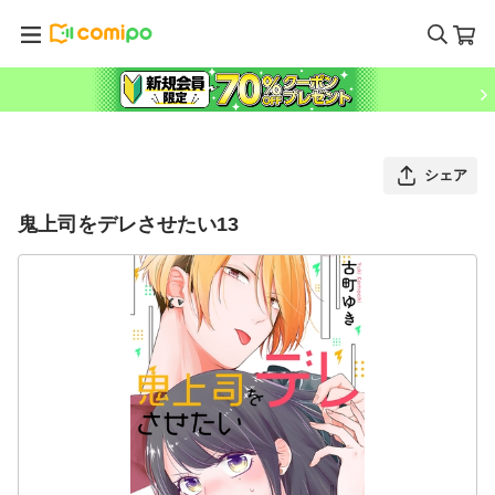
シェア
鬼上司をデレさせたい13