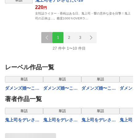
鬼上司をデレさせたい10
単話
220
円
女性誌ライター・香純はある日、鬼上司・響の意外な姿を目撃！鬼上
司の正体は…。糖度1000％OVERラ…
1
2
3
27 件中 1〜10 件目
レーベル作品一覧
単話
単話
単話
ダメンズ婚〜この
ダメンズ婚〜この
ダメンズ婚〜この
ダメンズ
結婚は、アウトで
結婚は、アウトで
結婚は、アウトで
結婚は、
著者作品一覧
すか？〜２
すか？〜３
すか？〜５
すか？〜
単話
単話
単話
鬼上司をデレさせ
鬼上司をデレさせ
鬼上司をデレさせ
鬼上司を
たい10
たい９
たい３
たい11