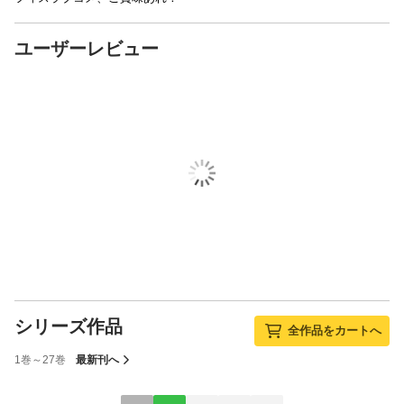
ユーザーレビュー
シリーズ作品
全作品をカートへ
1巻～27巻
最新刊へ