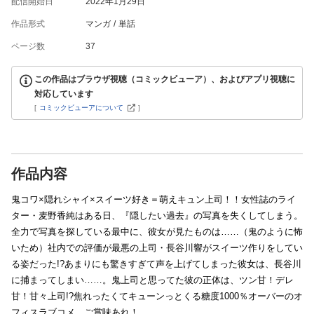
配信開始日
2022年1月29日
作品形式
マンガ
単話
ページ数
37
この作品はブラウザ視聴（コミックビューア）、およびアプリ視聴に
対応しています
[
コミックビューアについて
]
作品内容
鬼コワ×隠れシャイ×スイーツ好き＝萌えキュン上司！！女性誌のライ
ター・麦野香純はある日、『隠したい過去』の写真を失くしてしまう。
全力で写真を探している最中に、彼女が見たものは……（鬼のように怖
いため）社内での評価が最悪の上司・長谷川響がスイーツ作りをしてい
る姿だった!?あまりにも驚きすぎて声を上げてしまった彼女は、長谷川
に捕まってしまい……。鬼上司と思ってた彼の正体は、ツン甘！デレ
甘！甘々上司!?焦れったくてキューンっとくる糖度1000％オーバーのオ
フィスラブコメ、ご賞味あれ！