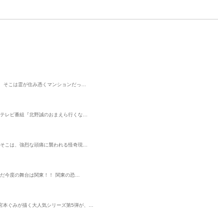
ら、そこは霊が住み憑くマンションだっ…
てテレビ番組『北野誠のおまえら行くな…
もそこは、強烈な頭痛に襲われる怪奇現…
だ今度の舞台は関東！！ 関東の恐…
宮本ぐみが描く大人気シリーズ第5弾が、…