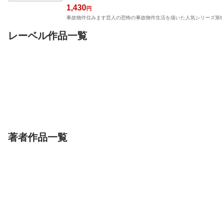
1,430
円
事故物件住みます芸人の恐怖の事故物件生活を描いた人気シリーズ第6弾
レーベル作品一覧
単行本
単行本
単行本
コワイかもしれない
日本人傭兵の危険でお
ボクんち事故物
押切蓮介ホラー短編集
かしい戦場暮らし 誰
竹書房
も語らない戦争の闇編
竹書房
竹書房
押切蓮介
にしかわたく
高部正樹
松原タニシ
宮本
著者作品一覧
単行本
単行本
単行本
ボクんち事故物件
ボクんち事故物件 ２
京都花街はこの
軒目
獄～元舞妓が明
竹書房
竹書房
の底～
竹書房
松原タニシ
宮本ぐみ
松原タニシ
宮本ぐみ
宮本ぐみ
桐貴清