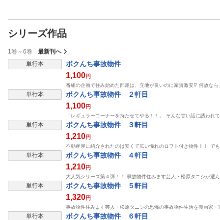
シリーズ作品
1巻～6巻
最新刊へ
ボクんち事故物件
単行本
1,100
円
番組の企画で住み始めた部屋は、立地が良いのに家賃激安⁉ 何故な
ボクんち事故物件 ２軒目
単行本
1,100
円
「レギュラーコーナーを持たせてやる！！」 そんな甘い話に誘われ
ボクんち事故物件 ３軒目
単行本
1,210
円
不動産屋に紹介されたのは安くて広い憧れのロフト付き物件！！ で
ボクんち事故物件 ４軒目
単行本
1,210
円
大人気シリーズ第４弾！！ 事故物件住みます芸人・松原タニシが選ん
ボクんち事故物件 ５軒目
単行本
1,320
円
事故物件住みます芸人・松原タニシの恐怖の事故物件生活を漫画家・
ボクんち事故物件 ６軒目
単行本