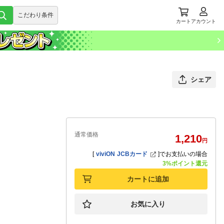
こだわり条件
カート
アカウント
シェア
通常価格
1,210
円
[
viviON JCBカード
]
でお支払いの場合
3%ポイント還元
カートに追加
お気に入り