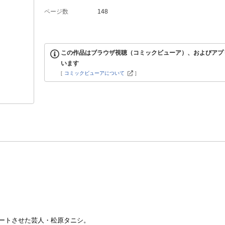
ページ数
148
この作品はブラウザ視聴（コミックビューア）、およびアプ
います
[
コミックビューアについて
]
ートさせた芸人・松原タニシ。