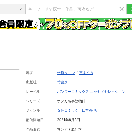
著者
松原タニシ
宮本ぐみ
出版社
竹書房
レーベル
バンブーコミックス エッセイセレクション
シリーズ
ボクんち事故物件
ジャンル
女性コミック
日常/生活
配信開始日
2021年8月3日
作品形式
マンガ
単行本