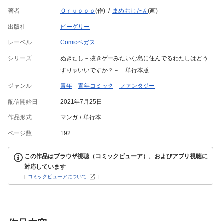
著者
Ｑｒｕｐｐｏ
(作)
まめおじたん
(画)
出版社
ビーグリー
レーベル
Comicベガス
シリーズ
ぬきたし－抜きゲーみたいな島に住んでるわたしはどう
すりゃいいですか？－ 単行本版
ジャンル
青年
青年コミック
ファンタジー
配信開始日
2021年7月25日
作品形式
マンガ
単行本
ページ数
192
この作品はブラウザ視聴（コミックビューア）、およびアプリ視聴に
対応しています
[
コミックビューアについて
]