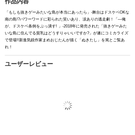
作品内容
「もしも抜きゲーみたいな島が本当にあったら」-舞台はドスケベOKな
南の島!?パワーワードに彩られた笑いあり、涙ありの逃走劇！「―俺
が、ドスケベ条例をぶっ潰す! 」-2018年に発売された「抜きゲーみた
いな島に住んでる貧乳はどうすりゃいいですか?」が遂にコミカライズ
で登場!!新進気鋭作家まめおじたんが描く「ぬきたし」を篤とご覧あ
れ！
ユーザーレビュー