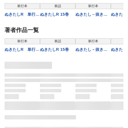
表示制限中
単行本
単話
単行本
単
ぬきたしR 単行本
ぬきたしR 15巻
ぬきたし－抜きゲ
ぬきたし
版 3巻
ーみたいな島に住
版 1巻
んでるわたしはど
著者作品一覧
うすりゃいいです
か？－ 単行本版
表示制限中
単行本
単話
単行本
単
2巻
ぬきたしR 単行本
ぬきたしR 15巻
ぬきたし－抜きゲ
ぬきたし
版 3巻
ーみたいな島に住
版 1巻
んでるわたしはど
うすりゃいいです
か？－ 単行本版
2巻