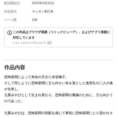
配信開始日
2015年5月31日
作品形式
マンガ
単行本
ページ数
190
この作品はブラウザ視聴（コミックビューア）、およびアプリ視聴に
対応しています
[
コミックビューアについて
]
作品内容
恐怖新聞によって寿命の尽きた本堂幽子。
そして同じように恐怖新聞に立ち向かい命を落とした鬼形礼の二人の魂
が合体し、
九重みやびとして生まれ変わり、恐怖新聞の殲滅のために、立ち向かう
のであった。
九重みやびは、恐怖新聞の気配を感じて事前に恐怖新聞にとり憑かれそ