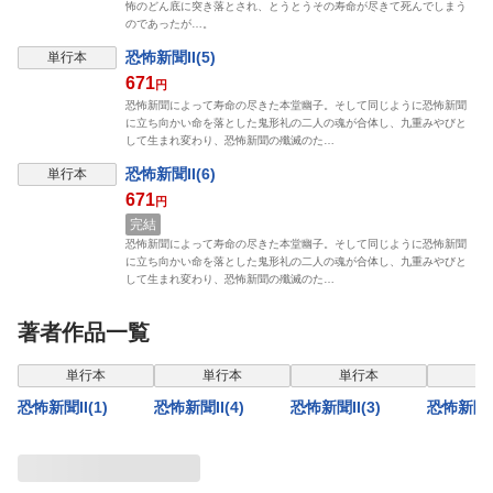
怖のどん底に突き落とされ、とうとうその寿命が尽きて死んでしまう
のであったが…。
恐怖新聞II(5)
単行本
671
円
恐怖新聞によって寿命の尽きた本堂幽子。そして同じように恐怖新聞
に立ち向かい命を落とした鬼形礼の二人の魂が合体し、九重みやびと
して生まれ変わり、恐怖新聞の殲滅のた…
恐怖新聞II(6)
単行本
671
円
完結
恐怖新聞によって寿命の尽きた本堂幽子。そして同じように恐怖新聞
に立ち向かい命を落とした鬼形礼の二人の魂が合体し、九重みやびと
して生まれ変わり、恐怖新聞の殲滅のた…
著者作品一覧
単行本
単行本
単行本
単
恐怖新聞II(1)
恐怖新聞II(4)
恐怖新聞II(3)
恐怖新聞(