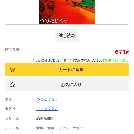
試し読み
通常価格
671
円
[
viviON JCBカード
]
でお支払いの場合
3%ポイント還元
カートに追加
お気に入り
著者
つのだじろう
出版社
ゴマブックス
シリーズ
恐怖新聞II
ジャンル
青年
青年コミック
ホラー