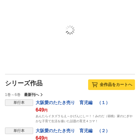
シリーズ作品
全作品をカートへ
1巻～6巻
最新刊へ
大阪愛のたたき売り 育児編 （１）
単行本
649
円
あんたらイタズラもえ～かげんにしー！！みのだ（胡桃）家のにぎや
かな子育て生活を描いた話題の育児４コマ！
大阪愛のたたき売り 育児編 （２）
単行本
649
円