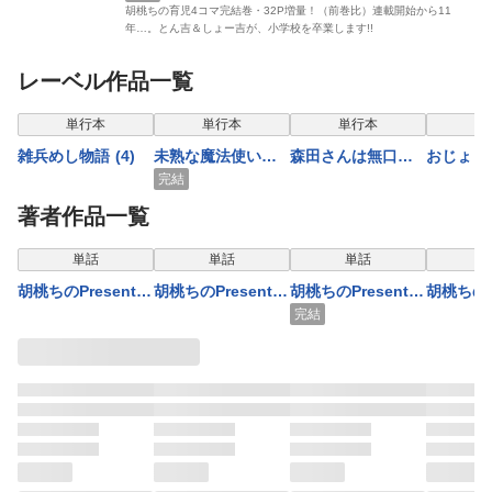
胡桃ちの育児4コマ完結巻・32P増量！（前巻比）連載開始から11
年…。とん吉＆しょー吉が、小学校を卒業します!!
レーベル作品一覧
単行本
単行本
単行本
単
雑兵めし物語 (4)
未熟な魔法使いと
森田さんは無口
おじょ
僕 (3)
（１）
（1）
完結
著者作品一覧
単話
単話
単話
胡桃ちのPresents
胡桃ちのPresents
胡桃ちのPresents
胡桃ちのPr
モノズキ散歩、お
モノズキ散歩、お
モノズキ散歩、お
お気楽買
完結
茶して癒やし（分
茶して癒やし（分
茶して癒やし（分
楽カフェ
冊版） 【第2話】
冊版） 【第3話】
冊版） 【第4話】
版） 【