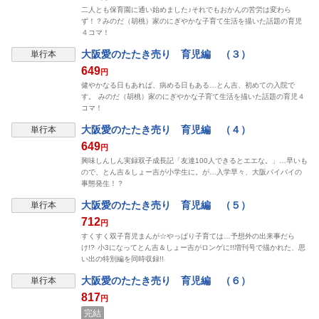
二人とも保育園に通い始めました♪それでもおかんの苦労は変わら
ず！？みのだ（胡桃）家のにぎやかな子育て生活を描いた話題の育児
４コマ！
大阪愛のたたき売り 育児編 （３）
単行本
649
円
健やかなる日もあれば、病める日もある…とん吉、初めての入院で
す。 みのだ（胡桃）家のにぎやかな子育て生活を描いた話題の育児４
コマ！
大阪愛のたたき売り 育児編 （４）
単行本
649
円
興味しんしん実録双子成長記「友達100人できるとエエな。」…早いも
ので、とん吉＆しょー吉が小学生に。が…入学早々、大阪バイバイの
事態発生！？
大阪愛のたたき売り 育児編 （５）
単行本
712
円
すくすく双子育児まんが☆やっぱり子育ては…予想外の出来事だら
け!? 小3になってとん吉＆しょー吉がロンゲに!!増刊号で描かれた、思
い出の特別編を同時収録!!
大阪愛のたたき売り 育児編 （６）
単行本
817
円
完結