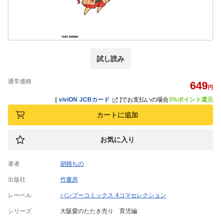
試し読み
通常価格
649
円
[
viviON JCBカード
]
でお支払いの場合
3%ポイント還元
カートに追加
お気に入り
著者
胡桃ちの
出版社
竹書房
レーベル
バンブーコミックス 4コマセレクション
シリーズ
大阪愛のたたき売り 育児編