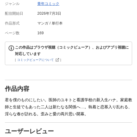
ジャンル
青年コミック
配信開始日
2026年7月3日
作品形式
マンガ
単行本
ページ数
169
この作品はブラウザ視聴（コミックビューア）、およびアプリ視聴に
対応しています
[
コミックビューアについて
]
作品内容
君を僕のものにしたい。医師のユキトと看護学校の新入生ハナ。家庭教
師と生徒でもあった二人は新たなる関係へ…。執着と恋慕入り乱れる、
淫らな春が訪れる。歪みと愛の両片思い開幕。
ユーザーレビュー