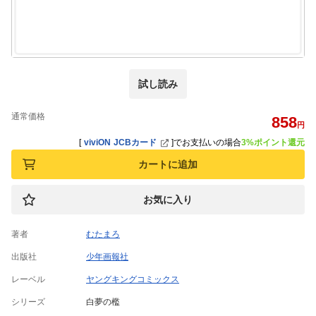
試し読み
通常価格
858
円
[
viviON JCBカード
]
でお支払いの場合
3%ポイント還元
カートに追加
お気に入り
著者
むたまろ
出版社
少年画報社
レーベル
ヤングキングコミックス
シリーズ
白夢の檻