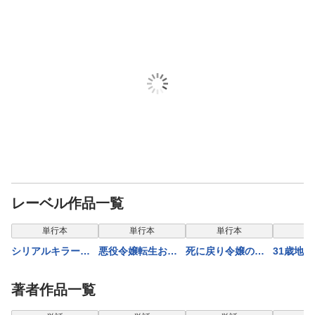
レーベル作品一覧
表示
単行本
単行本
単行本
単
シリアルキラー
悪役令嬢転生おじ
死に戻り令嬢の仮
31歳地味
異世界に降り立つ
さん（１０）
初め結婚〜二度目
ん（６）
（９）【電子特典
の人生は生真面目
著者作品一覧
付】
将軍と星獣もふも
ふ〜（６）
表示制限中
表示制限中
表示制限中
表示