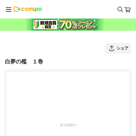
シェア
白夢の檻 １巻
表示制限中