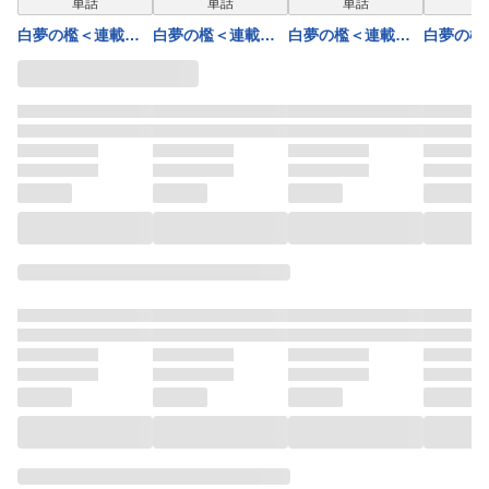
単話
単話
単話
白夢の檻＜連載版
白夢の檻＜連載版
白夢の檻＜連載版
白夢の檻
＞4話 未通女
＞1話 白昼夢
＞2話 陰日向
＞3話 赤