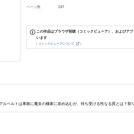
ページ数
197
この作品はブラウザ視聴（コミックビューア）、およびアプ
います
[
コミックビューアについて
]
アルベルトは果敢に魔女の棲家に攻め込むが、待ち受ける性なる罠とは？契