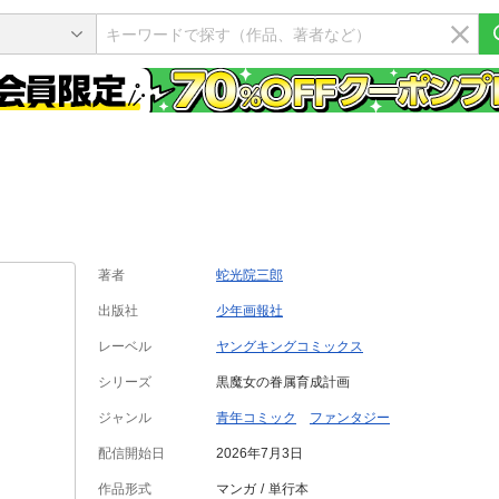
著者
蛇光院三郎
出版社
少年画報社
レーベル
ヤングキングコミックス
シリーズ
黒魔女の眷属育成計画
ジャンル
青年コミック
ファンタジー
配信開始日
2026年7月3日
作品形式
マンガ
単行本