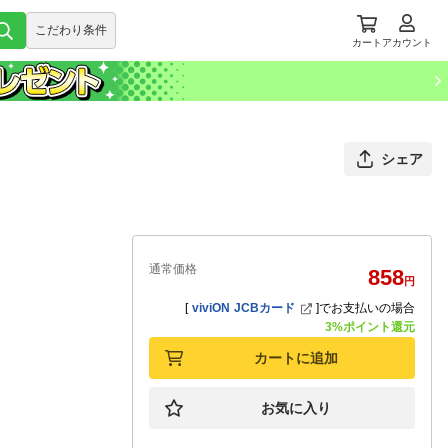
こだわり条件
カート
アカウント
シェア
通常価格
858
円
[
viviON JCBカード
]
でお支払いの場合
3%ポイント還元
カートに追加
お気に入り