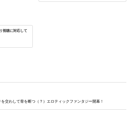
リ視聴に対応して
りを交わして骨を断つ（？）エロティックファンタジー開幕！