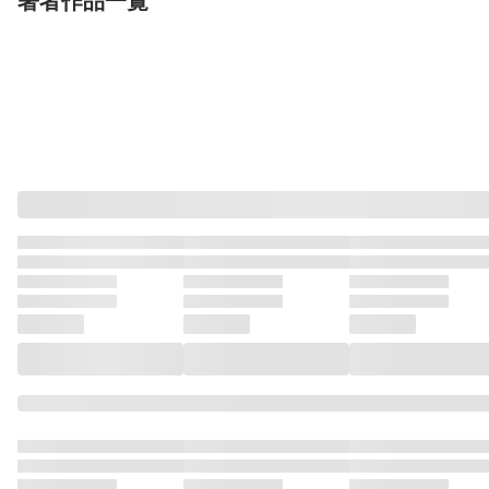
著者作品一覧
表示制限中
表示制限中
表示制限
単行本
単行本
単話
潔癖女王のヤリ返し
痴女勇者
淫れる森の魔女
版＞4話 襲来
少年画報社
少年画報社
魔女
少年画報社
蛇光院三郎
蛇光院三郎
蛇光院三郎
完結