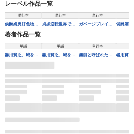
レーベル作品一覧
表示制限中
単行本
単行本
単行本
単
侯爵嫡男好色物語
貞操逆転世界で成
ガベージブレイブ
侯爵嫡男
～異世界ハーレム
り上がりを目指し
異世界に召喚され
～異世界
著者作品一覧
英雄戦記～ 10巻
て男騎士になった
捨てられた勇者の
英雄戦記
僕は、ヤリモク女
復讐物語 8巻
版】 10
単話
単話
単行本
単
たちに身体を狙わ
器用貧乏、城を建
器用貧乏、城を建
無能と呼ばれた
器用貧乏
れまくる 1巻
てる ～開拓学園の
てる ～開拓学園の
『精霊たらし』～
てる～開
劣等生なのに、上
劣等生なのに、上
実は異能で、精霊
劣等生な
級職のスキルと魔
級職のスキルと魔
界では伝説的ヒー
級職のス
法がすべて使えま
法がすべて使えま
ローでした～＠
法がすべ
す～@COMIC【分
す～@COMIC【分
COMIC 7巻
す～＠CO
冊版】 42巻
冊版】 41巻