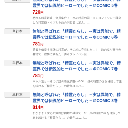
霊界では伝説的ヒーローでした～＠COMIC 5巻
726
円
怒れる精霊姫達、全員集合！ 水の精霊の国・コンコントワレで再会
した精霊姫・イズミを旅の同行者に加え、…
無能と呼ばれた『精霊たらし』～実は異能で、精
単行本
霊界では伝説的ヒーローでした～＠COMIC 6巻
781
円
勇者を信奉する謎の精霊が、その地に存在した…！ 旅の立ち寄り先
各地で、虚飾に満ちた「勇者ブレイバン伝…
無能と呼ばれた『精霊たらし』～実は異能で、精
単行本
霊界では伝説的ヒーローでした～＠COMIC 7巻
781
円
ギャル達と一緒に伝説の悪魔調査へGO!! 炎の精霊の国を目指して旅
を続ける『精霊たらし』の青年ユニバ…
無能と呼ばれた『精霊たらし』～実は異能で、精
単行本
霊界では伝説的ヒーローでした～＠COMIC 8巻
814
円
わがまま王女との旅路は困難の連続で…!? 炎の精霊の国を目指して
旅を続ける『精霊たらし』の青年ユニバ…