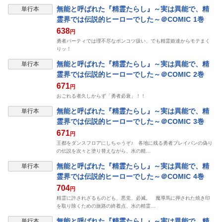
無能と呼ばれた『精霊たらし』～実は異能で、精
単行本
霊界では伝説的ヒーローでした～＠COMIC 1巻
638
円
勇者パーティでは理不尽なポンコツ扱い、でも精霊姫達からモテまく
りッ！
無能と呼ばれた『精霊たらし』～実は異能で、精
単行本
霊界では伝説的ヒーローでした～＠COMIC 2巻
671
円
おごれる者久しからず「勇者必衰」！！
無能と呼ばれた『精霊たらし』～実は異能で、精
単行本
霊界では伝説的ヒーローでした～＠COMIC 3巻
671
円
王都をダンスフロアにしちゃうぞ♪ 各地に残る勇者ブレイバンの偽り
の伝説を次々と塗り替えながら、水の精…
無能と呼ばれた『精霊たらし』～実は異能で、精
単行本
霊界では伝説的ヒーローでした～＠COMIC 4巻
704
円
精霊に許されざるものども、悪党、必滅。 魔導馬に押された焼き印
を取り除くための旅路の終着点、水の精霊…
無能と呼ばれた『精霊たらし』～実は異能で、精
単行本