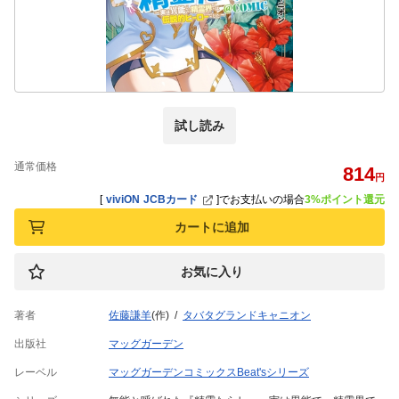
試し読み
通常価格
814
円
[
viviON JCBカード
]
でお支払いの場合
3%ポイント還元
カートに追加
お気に入り
著者
佐藤謙羊
(作)
タバタグランドキャニオン
出版社
マッグガーデン
レーベル
マッグガーデンコミックスBeat'sシリーズ