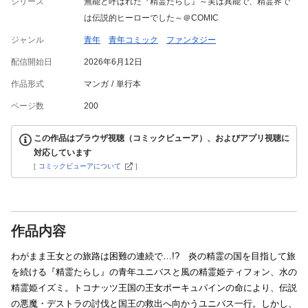
シリーズ
無能と呼ばれた『精霊たらし』～実は異能で、精霊界で
は伝説的ヒーローでした～＠COMIC
ジャンル
青年
青年コミック
ファンタジー
配信開始日
2026年6月12日
作品形式
マンガ
単行本
ページ数
200
この作品はブラウザ視聴（コミックビューア）、およびアプリ視聴に
対応しています
[
コミックビューアについて
]
作品内容
わがまま王女との旅路は困難の連続で…!? 炎の精霊の国を目指して旅
を続ける『精霊たらし』の青年ユニバスと風の精霊姫ティフォン、水の
精霊姫イズミ。トコナッツ王国の王女ポーキュパインの命により、伝説
の悪魔・デストラの討伐と国王の救出へ向かうユニバス一行。しかし、