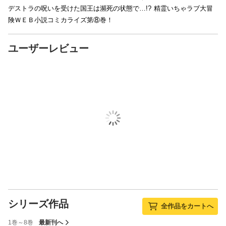
デストラの呪いを受けた国王は瀕死の状態で…!? 精霊いちゃラブ大冒
険ＷＥＢ小説コミカライズ第⑧巻！
ユーザーレビュー
シリーズ作品
全作品をカートへ
1巻～8巻
最新刊へ