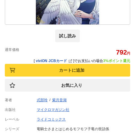
試し読み
通常価格
792
円
[
viviON JCBカード
]
でお支払いの場合
3%ポイント還元
カートに追加
お気に入り
著者
式部玲
紫月音湖
出版社
マイクロマガジン社
レーベル
ライドコミックス
シリーズ
竜騎士さまとはじめるモフモフ子竜の世話係