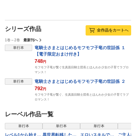
シリーズ作品
全作品をカートへ
1巻～2巻
最新刊へ
竜騎士さまとはじめるモフモフ子竜の世話係 １
単行本
【電子限定おまけ付き】
748
円
モフモフ子竜が繋ぐ生真面目騎士団長とほんわか少女の子育てラブロ
マンス！
竜騎士さまとはじめるモフモフ子竜の世話係 ２
単行本
792
円
モフモフ子竜が繋ぐ、生真面目騎士団長とほんわか少女の子育てラブ
ロマンス！
レーベル作品一覧
単行本
単行本
単行本
単
レベル1から始まる
異世界転移したら
エロいスキルで異
ご主人様