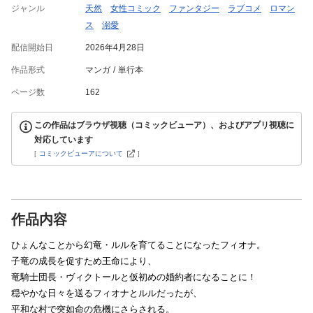
ジャンル
天然
女性コミック
ファンタジー
ラブコメ
ロマン
ス
溺愛
配信開始日
2026年4月28日
作品形式
マンガ
単行本
ページ数
162
この作品はブラウザ視聴（コミックビューア）、およびアプリ視聴に
対応しています
[
コミックビューアについて
]
作品内容
ひょんなことから幻竜・ルルを育てることになったフィオナ。
子竜の成長を促すため王命により、
竜騎士団長・ヴィクトールと仮初めの婚約者になることに！
穏やかな日々を送るフィオナとルルだったが、
平和な村で突如命の危機にさらされる。