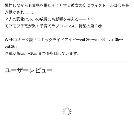
憔悴しながらも責務を果たそうとする彼女の姿にヴィクトールは心を突
き動かされ……。
２人の変化はルルの成長にも影響を与える――！？
モフモフ子竜が繋ぐ子育てラブロマンス、待望の第２巻！
WEBコミック誌「コミックライドアイビーvol.26〜vol.33、vol.35〜
vol.36」
同単話版6話〜10話までを収録しています。
ユーザーレビュー