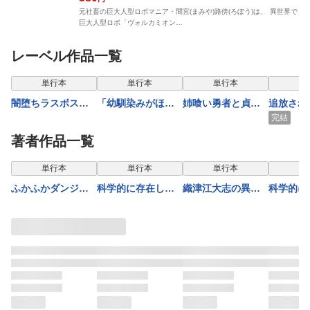
元社畜の巨大人型ロボマニア・間宮(まみや)路傍(ろぼう)は、 異世界で
巨大人型ロボ「ヴォルカミオン…
レーベル作品一覧
単行本
単行本
単行本
単
闇堕ちラスボス令
「幼馴染みがほし
姉喰い勇者と貞操
追放され
嬢の幼馴染に転生
い」と呟いたらよ
逆転帝国のお姉ち
『テイマ
完結
した。俺が死んだ
く一緒に遊ぶ女友
ゃん！２
が、2つ
著者作品一覧
らバッドエンド確
達の様子が変にな
万能職『
定なので最強にな
ったんだが２【電
師』だっ
表示制限中
単行本
単行本
単行本
単
ったけど、もう闇
子版限定特典付
だけの最
ふかふかダンジョ
科学的に存在しう
織津江大志の異世
科学的に
堕ち【ヤンデレ
き】
ィを作り
ン攻略記～俺の異
るクリーチャー娘
界クリ娘サバイバ
るクリー
化】してません
ヴァコミ
世界転生冒険譚～
の観察日誌 18
ル日誌 12
の観察日
か？２
４
20巻