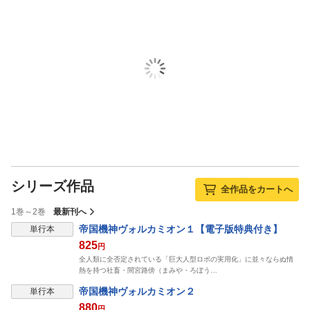
シリーズ作品
全作品をカートへ
1巻～2巻
最新刊へ
表示制限中
帝国機神ヴォルカミオン１【電子版特典付き】
単行本
825
円
全人類に全否定されている「巨大人型ロボの実用化」に並々ならぬ情
熱を持つ社畜・間宮路傍（まみや・ろぼう…
表示制限中
帝国機神ヴォルカミオン２
単行本
880
円