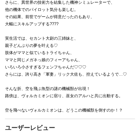
さらに、異世界の技術力を結集した機神シミュレーターで、
他の機体でのパイロット気分も楽しむ。
その結果、前世でゲームが得意だったのもあり、
大幅にスキルアップする????
実生活では、セカント大尉の三姉妹と、
親子どんぶりの夢を叶える♡
肢体がママと似ているトライちゃん、
ママと同じメガネっ娘のフィーアちゃん、
いろいろ小さすぎるフェンフちゃんだ♡♡♡
さらには、誇り高き「軍妻」リック大佐も、控えているようで…♡
そんな折、空を飛ぶ魚型の謎の機械獣が出現！
路傍は、ヴォルカミオンに宿り、巫女のアルハと共に出動する。
空を飛べないヴォルカミオンは、どうこの機械獣を倒すのか！？
ユーザーレビュー