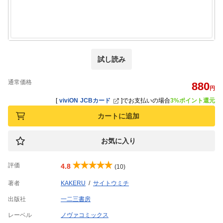
試し読み
通常価格
880
円
[
viviON JCBカード
]
でお支払いの場合
3%ポイント還元
カートに追加
お気に入り
評価
4.8
(10)
著者
KAKERU
サイトウミチ
出版社
一二三書房
レーベル
ノヴァコミックス