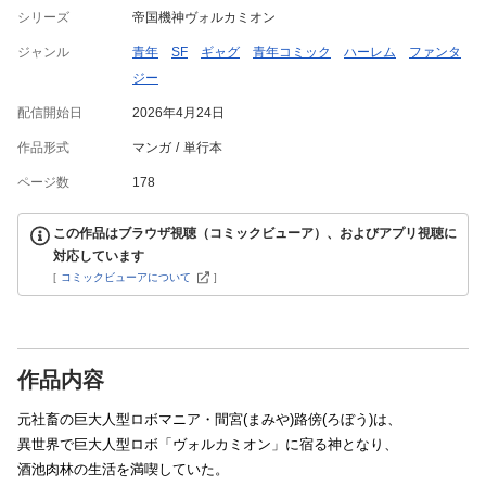
シリーズ
帝国機神ヴォルカミオン
ジャンル
青年
SF
ギャグ
青年コミック
ハーレム
ファンタ
ジー
配信開始日
2026年4月24日
作品形式
マンガ
単行本
ページ数
178
この作品はブラウザ視聴（コミックビューア）、およびアプリ視聴に
対応しています
[
コミックビューアについて
]
作品内容
元社畜の巨大人型ロボマニア・間宮(まみや)路傍(ろぼう)は、
異世界で巨大人型ロボ「ヴォルカミオン」に宿る神となり、
酒池肉林の生活を満喫していた。