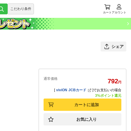
こだわり条件
カート
アカウント
シェア
通常価格
792
円
[
viviON JCBカード
]
でお支払いの場合
3%ポイント還元
カートに追加
お気に入り