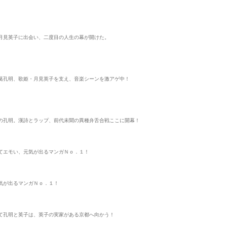
月見英子に出会い、二度目の人生の幕が開けた。
葛孔明、歌姫・月見英子を支え、音楽シーンを激アゲ中！
の孔明。漢詩とラップ、前代未聞の異種弁舌合戦ここに開幕！
てエモい、元気が出るマンガＮｏ．１！
気が出るマンガＮｏ．１！
て孔明と英子は、英子の実家がある京都へ向かう！