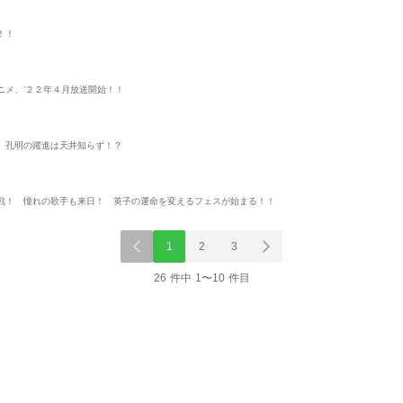
！！
ニメ、’２２年４月放送開始！！
 孔明の躍進は天井知らず！？
戦！ 憧れの歌手も来日！ 英子の運命を変えるフェスが始まる！！
1
2
3
26 件中 1〜10 件目
単行本
単話
雑誌/ア
駆除お
転生大聖女の異世界の
【単話】異世界駆除お
ヤングマガジン