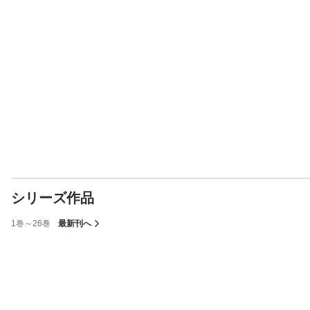
シリーズ作品
1巻～26巻
最新刊へ