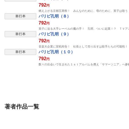
792
円
燃え上がる京都五商祭！ みんなのために、母のために、英子は歌う
パリピ孔明（８）
単行本
792
円
英子に迫る大手レーベルの魔の手！ 孔明、ついに起業！？ ＴＶア
パリピ孔明（９）
単行本
792
円
音楽大企業に宣戦布告！ 社長として売り出すは歌手たちの可能性！
パリピ孔明（１０）
単行本
792
円
数々の出会いで生まれた１ｓｔアルバムを携え「サマーソニア」へ参
著者作品一覧
単行本
雑誌/アンソロ
単話
パリピ孔明（２６）
ヤングマガジン 2026年
【単話】異世界