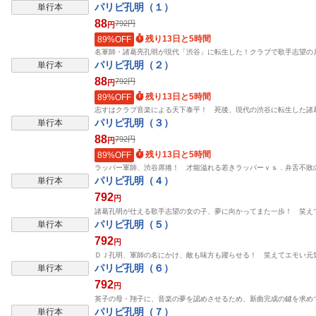
パリピ孔明（１）
単行本
88
792
円
円
残り13日と5時間
89%OFF
名軍師・諸葛亮孔明が現代「渋谷」に転生した！クラブで歌手志望の
パリピ孔明（２）
単行本
88
792
円
円
残り13日と5時間
89%OFF
志すはクラブ音楽による天下泰平！ 死後、現代の渋谷に転生した諸
パリピ孔明（３）
単行本
88
792
円
円
残り13日と5時間
89%OFF
ラッパー軍師、渋谷席捲！ 才能溢れる若きラッパーｖｓ．弁舌不敗
パリピ孔明（４）
単行本
792
円
諸葛孔明が仕える歌手志望の女の子、夢に向かってまた一歩！ 笑え
パリピ孔明（５）
単行本
792
円
ＤＪ孔明、軍師の名にかけ、敵も味方も躍らせる！ 笑えてエモい元
パリピ孔明（６）
単行本
792
円
英子の母・翔子に、音楽の夢を認めさせるため、新曲完成の鍵を求め
パリピ孔明（７）
単行本