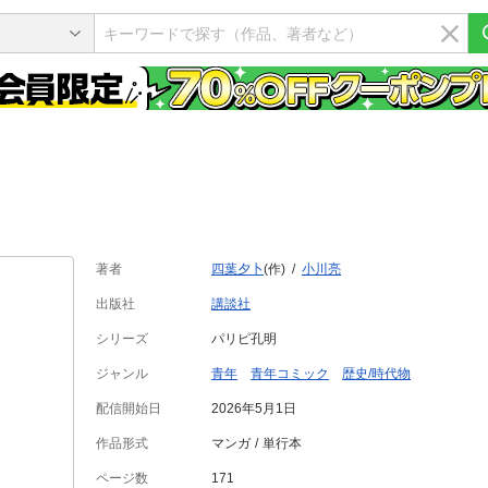
著者
四葉夕卜
(作)
小川亮
出版社
講談社
シリーズ
パリピ孔明
ジャンル
青年
青年コミック
歴史/時代物
配信開始日
2026年5月1日
作品形式
マンガ
単行本
ページ数
171