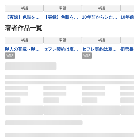
表示制限中
表示制限中
表示制限中
表示
単話
単話
単話
【実録】色眼を持
【実録】色眼を持
10年前からシたか
10年前
つ男～怖くて、エ
つ男～怖くて、エ
った。～理性爆散
った。～
著者作品一覧
ッチな都市伝説5
ッチな都市伝説1
した幼馴染のわか
した幼馴
らせＨ8
らせＨ9
表示制限中
表示制限中
表示制限中
単話
単話
単話
獣人の花嫁～獣期
セフレ契約は夏の
セフレ契約は夏の
初恋相手
に暴かれた本能
せい。～こじらせ
せい。～こじらせ
を隣国で
完結
完結
は、漆黒の猟犬を
た私を溶かす、大
た私を溶かす、大
育ててい
ケモノに堕とす～
嫌いなチャラ男の
嫌いなチャラ男の
再会した
《Lovelicot》
一途愛～1
一途愛～3
して離し
せん【完