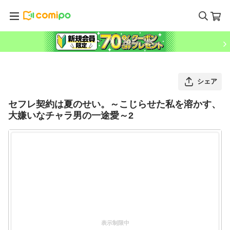
シェア
セフレ契約は夏のせい。～こじらせた私を溶かす、
大嫌いなチャラ男の一途愛～2
表示制限中