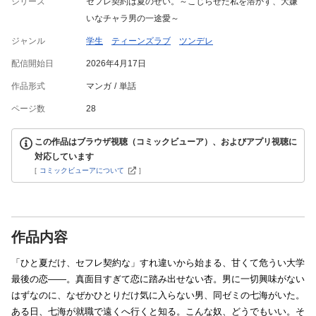
シリーズ
セフレ契約は夏のせい。～こじらせた私を溶かす、大嫌
いなチャラ男の一途愛～
ジャンル
学生
ティーンズラブ
ツンデレ
配信開始日
2026年4月17日
作品形式
マンガ
単話
ページ数
28
この作品はブラウザ視聴（コミックビューア）、およびアプリ視聴に
対応しています
[
コミックビューアについて
]
作品内容
「ひと夏だけ、セフレ契約な」すれ違いから始まる、甘くて危うい大学
最後の恋――。真面目すぎて恋に踏み出せない杏。男に一切興味がない
はずなのに、なぜかひとりだけ気に入らない男、同ゼミの七海がいた。
ある日、七海が就職で遠くへ行くと知る。こんな奴、どうでもいい。そ