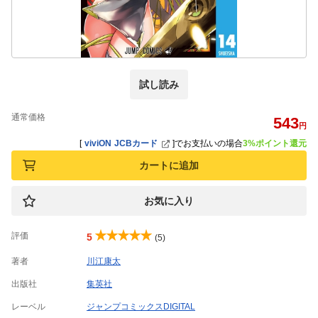
試し読み
通常価格
543
円
[
viviON JCBカード
]
でお支払いの場合
3%ポイント還元
カートに追加
お気に入り
評価
5
(5)
著者
川江康太
出版社
集英社
レーベル
ジャンプコミックスDIGITAL