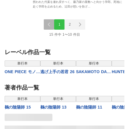
拐われた代葉を連れ戻すべく、藤乃家の屋敷へと向かう学郎。死地に
赴く学郎を止めるため、辻田が想いを告げ…
1
2
15 件中 1〜10 件目
レーベル作品一覧
単行本
単行本
単行本
単
ONE PIECE モノク
逃げ上手の若君 26
SAKAMOTO DAYS
HUNTER
ロ版 115
28
モノクロ版
著者作品一覧
単行本
単行本
単行本
単
鵺の陰陽師 15
鵺の陰陽師 13
鵺の陰陽師 11
鵺の陰陽師