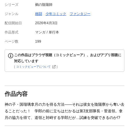
シリーズ
鵺の陰陽師
ジャンル
格闘
少年コミック
ファンタジー
配信開始日
2026年4月3日
作品形式
マンガ
単行本
ページ数
199
この作品はブラウザ視聴（コミックビューア）、およびアプリ視聴に
対応しています
[
コミックビューアについて
]
作品内容
神の子・国瑠璃拿月の力を得る方法――それは彼女を陰陽寮から奪い去
ることだった！ 学郎の前に立ちはだかるは第3支部隊長・菅道領。拿
月の協力を得て、道領と対峙する学郎だが…試練を突破できるのか!?