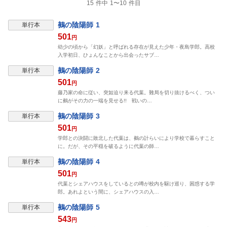
15 件中 1〜10 件目
鵺の陰陽師 1
単行本
501
円
幼少の頃から「幻妖」と呼ばれる存在が見えた少年・夜島学郎。高校
入学初日、ひょんなことから出会ったサブ…
鵺の陰陽師 2
単行本
501
円
藤乃家の命に従い、突如迫り来る代葉。難局を切り抜けるべく、つい
に鵺がその力の一端を見せる!! 戦いの…
鵺の陰陽師 3
単行本
501
円
学郎との決闘に敗北した代葉は、鵺の計らいにより学校で暮らすこと
に。だが、その平穏を破るように代葉の師…
鵺の陰陽師 4
単行本
501
円
代葉とシェアハウスをしているとの噂が校内を駆け巡り、困惑する学
郎。あれよという間に、シェアハウスの入…
鵺の陰陽師 5
単行本
543
円