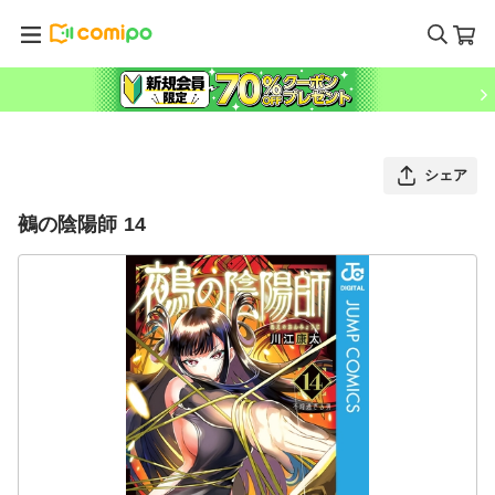
シェア
鵺の陰陽師 14