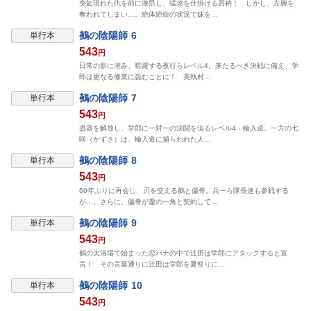
突如現れた仇を前に激昂し、猛攻を仕掛ける四衲！ しかし、左腕を
奪われてしまい…。絶体絶命の状況で妹を…
鵺の陰陽師 6
単行本
543
円
日常の影に潜み、暗躍する夜行らレベル4。来たるべき決戦に備え、学
郎は更なる修業に臨むことに！ 美執村…
鵺の陰陽師 7
単行本
543
円
盡器を解放し、学郎に一対一の決闘を迫るレベル4・輪入道。一方の七
咲（かずさ）は、輪入道に捕らわれた人…
鵺の陰陽師 8
単行本
543
円
60年ぶりに再会し、刃を交える鵺と儡脊。兵一ら隊長達も参戦する
が…。さらに、儡脊が鏖の一角と契約して…
鵺の陰陽師 9
単行本
543
円
鵺の大浴場で始まった恋バナの中で辻田は学郎にアタックすると宣
言！ その言葉通りに辻田は学郎を夏祭りに…
鵺の陰陽師 10
単行本
543
円