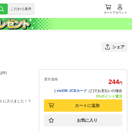
こだわり条件
カート
アカウント
シェア
花
(作)
通常価格
244
円
[
viviON JCBカード
]
でお支払いの場合
3%ポイント還元
トに入りました！？
カートに追加
お気に入り