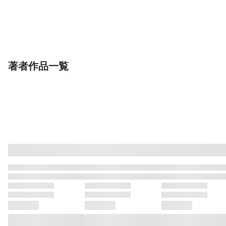
【合本版】王子様は淫
【合本版】精霊魔法が
【合本版】冷酷
魔の取り替えっ子でし
使えない無能だと婚約
溺愛指導 -10
た 貞淑な令嬢をダメに
集英社
破棄されたので、義妹
集英社
愛にとろけ中- 
集英社
霜月かいり
あまおう紅
他
多花葉ねみ
めぐめぐ（エ
宮藤華
するニョロの誘惑
の奴隷になるより追放
ブリスタ）
3【描き下ろしマンガつ
を選びました 5
き】
著者作品一覧
表示制限中
表示制限中
表示制限
単話
単話
単行本
冷遇婿ライフを満喫し
冷遇婿ライフを満喫し
【合本版】冷遇
ようとしたら、溺愛ル
ようとしたら、溺愛ル
フを満喫しよう
ートに入りました！？
集英社
ートに入りました！？
集英社
ら、溺愛ルート
集英社
宝生悠亜
子羊ノニク
他
宝生悠亜
子羊ノニク
他
宝生悠亜
子羊ノ
26
25
ました！？ 3