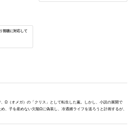
リ視聴に対応して
で、Ω（オメガ）の「クリス」として転生した薫。しかし、小説の展開で
ため、子を産めない欠陥Ωに偽装し、冷遇婿ライフを送ろうと計画するが、