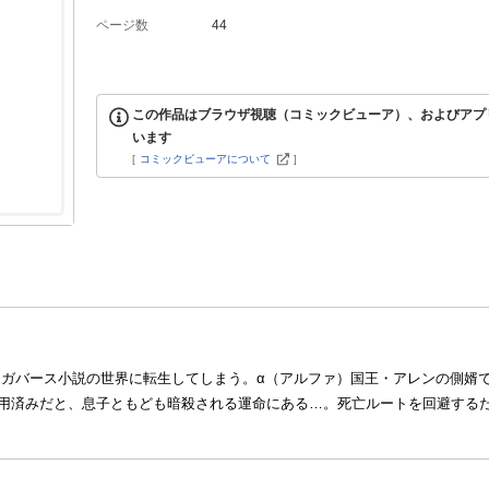
ページ数
44
この作品はブラウザ視聴（コミックビューア）、およびアプ
います
[
コミックビューアについて
]
メガバース小説の世界に転生してしまう。α（アルファ）国王・アレンの側婿
用済みだと、息子ともども暗殺される運命にある…。死亡ルートを回避する