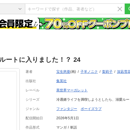
ートに入りました！？ 24
著者
宝生悠亜
(画)
子羊ノニク
梨莉子
深凪雪
出版社
集英社
レーベル
異世界マーガレット
シリーズ
冷遇婿ライフを満喫しようとしたら、溺愛ルー
ジャンル
ファンタジー
ボーイズラブ
配信開始日
2026年5月1日
作品形式
マンガ
単話