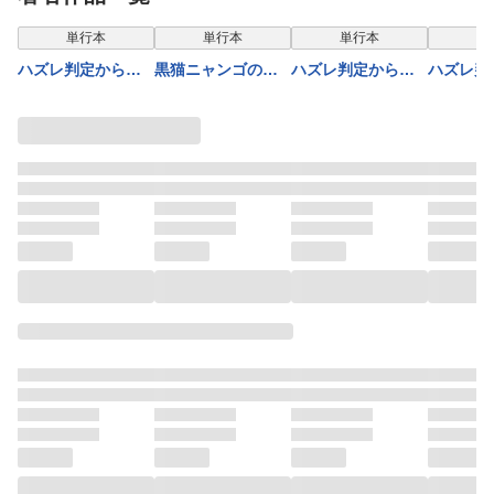
幻獣たちの血を引
少女ハーレムを築
ダンジョン攻略～
ので、告
く最強のサキュバ
いて王へ君臨す～
（コミック） ： 13
た。（コ
単行本
単行本
単行本
単
スとはじめる魔族
（コミック） ： 4
： 14
ハズレ判定から始
黒猫ニャンゴの冒
ハズレ判定から始
ハズレ判
領開拓（コミッ
【電子コミック限
まったチート魔術
険リブート レア
まったチート魔術
まったチ
ク） ： 7
定特典付き】
士生活（コミッ
属性を引き当てた
士生活（コミッ
士生活（
ク） ： 11
ので、気ままな冒
ク） ： 5
ク） ： 7
険者を目指します
（１）【電子限定
特典ペーパー付
き】