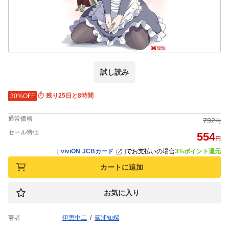
試し読み
残り25日と8時間
30%OFF
通常価格
792
円
セール特価
554
円
[
viviON JCBカード
]
でお支払いの場合
3%ポイント還元
カートに追加
お気に入り
著者
伊恵中二
篠浦知螺