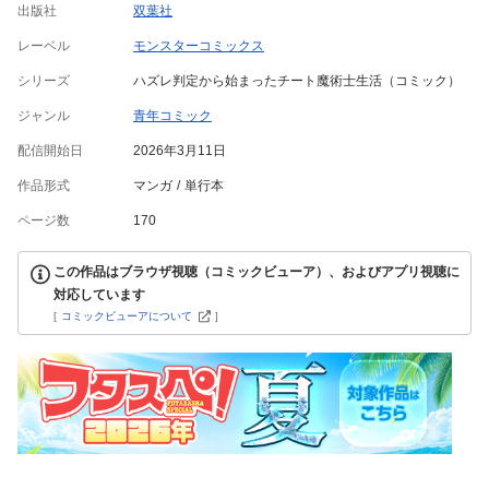
出版社
双葉社
レーベル
モンスターコミックス
シリーズ
ハズレ判定から始まったチート魔術士生活（コミック）
ジャンル
青年コミック
配信開始日
2026年3月11日
作品形式
マンガ
単行本
ページ数
170
この作品はブラウザ視聴（コミックビューア）、およびアプリ視聴に
対応しています
[
コミックビューアについて
]