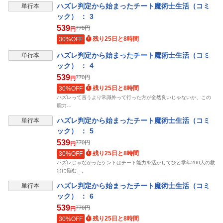
ハズレ判定から始まったチート魔術士生活（コミ
単行本
ック） ： 3
539
770
円
円
残り25日と8時間
30%OFF
ハズレ判定から始まったチート魔術士生活（コミ
単行本
ック） ： 4
539
770
円
円
残り25日と8時間
30%OFF
ハズレって言うより常識外って行った方が全然良いじゃないか、この
能力…
ハズレ判定から始まったチート魔術士生活（コミ
単行本
ック） ： 5
539
770
円
円
残り25日と8時間
30%OFF
ハズレじゃなかったケントはチート能力を活かしてひと学年200人の救
出に悩む…。
ハズレ判定から始まったチート魔術士生活（コミ
単行本
ック） ： 6
539
770
円
円
残り25日と8時間
30%OFF