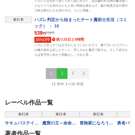
ハズレと言われて捨てられて死にかけて、忌み嫌われる闇の魔法使い
となりつつも街の人たちと良い関係を築き上げ、敵の性悪王女や悪行
三昧な騎士たちも何のその、ついに同級…
ハズレ判定から始まったチート魔術士生活（コミ
単行本
ック） ： 10
539
770
円
円
残り25日と8時間
30%OFF
ハズレと言うヤツはさすがにもういないだろう、数十万いたゴブリン
の極大発生も征したケント…手に入れた魔石で財力も、そして武力な
らば攻守共に向かう所敵なし、けれど見…
1
2
12 件中 1〜10 件目
レーベル作品一覧
表示制限中
表示制限中
単行本
単行本
単行本
単
サキュバステイマ
魔窟の王～余命一
冒険家になろう！
勇者パー
ーの異世界無双
か月の童貞、魔法
～スキルボードで
かわいい
著者作品一覧