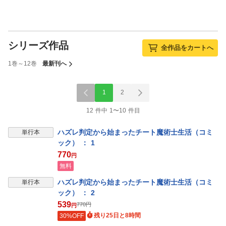
シリーズ作品
全作品をカートへ
1巻～12巻
最新刊へ
1
2
12 件中 1〜10 件目
ハズレ判定から始まったチート魔術士生活（コミ
単行本
ック） ： 1
770
円
無料
ハズレ判定から始まったチート魔術士生活（コミ
単行本
ック） ： 2
539
770
円
円
残り25日と8時間
30%OFF