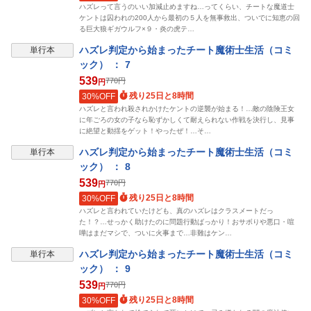
ハズレって言うのいい加減止めますね…ってくらい、チートな魔道士
ケントは囚われの200人から最初の５人を無事救出、ついでに知恵の回
る巨大狼ギガウルフ×９・炎の虎テ…
ハズレ判定から始まったチート魔術士生活（コミ
単行本
ック） ： 7
539
770
円
円
残り25日と8時間
30%OFF
ハズレと言われ殺されかけたケントの逆襲が始まる！…敵の陰険王女
に年ごろの女の子なら恥ずかしくて耐えられない作戦を決行し、見事
に絶望と動揺をゲット！やったぜ！…そ…
ハズレ判定から始まったチート魔術士生活（コミ
単行本
ック） ： 8
539
770
円
円
残り25日と8時間
30%OFF
ハズレと言われていたけども、真のハズレはクラスメートだっ
た！？…せっかく助けたのに問題行動ばっかり！おサボりや悪口・喧
嘩はまだマシで、ついに火事まで…非難はケン…
ハズレ判定から始まったチート魔術士生活（コミ
単行本
ック） ： 9
539
770
円
円
残り25日と8時間
30%OFF