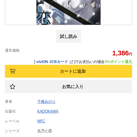
試し読み
通常価格
1,386
円
[
viviON JCBカード
]
でお支払いの場合
3%ポイント還元
カートに追加
お気に入り
著者
千種みのり
出版社
KADOKAWA
レーベル
MFC
シリーズ
志乃と恋