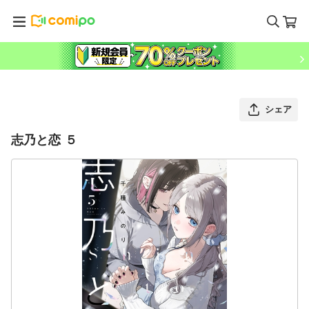
シェア
志乃と恋 ５