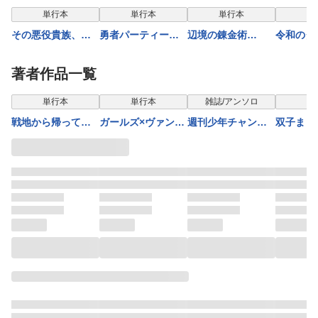
単行本
単行本
単行本
単
その悪役貴族、マ
勇者パーティーを
辺境の錬金術
令和のダ
マヒロインが好き
クビになったので
師 〜今更予算ゼ
すぎる ５ 〜真
故郷に帰ったら、
ロの職場に戻ると
著者作品一覧
摯な努力で最強と
メンバー全員がつ
かもう無理〜 9
なり不遇な推しキ
いてきたんだが 2
単行本
単行本
雑誌/アンソロ
ャラ助けまくる〜
戦地から帰ってき
ガールズ×ヴァンパ
週刊少年チャンピ
双子まと
たタカシ君。普通
イア【描き下ろし
オン2026年36+37
ノジョ』
に高校生活を送り
付き電子特別
号
い？7
たい（コミック）
版】 1
【電子版特典付】
３