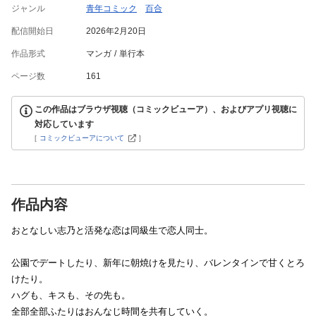
ジャンル
青年コミック
百合
配信開始日
2026年2月20日
作品形式
マンガ
単行本
ページ数
161
この作品はブラウザ視聴（コミックビューア）、およびアプリ視聴に
対応しています
[
コミックビューアについて
]
作品内容
おとなしい志乃と活発な恋は同級生で恋人同士。
公園でデートしたり、新年に朝焼けを見たり、バレンタインで甘くとろ
けたり。
ハグも、キスも、その先も。
全部全部ふたりはおんなじ時間を共有していく。